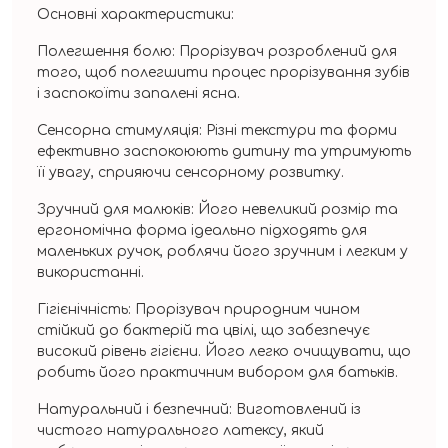
Основні характеристики:
Полегшення болю: Прорізувач розроблений для
того, щоб полегшити процес прорізування зубів
і заспокоїти запалені ясна.
Сенсорна стимуляція: Різні текстури та форми
ефективно заспокоюють дитину та утримують
її увагу, сприяючи сенсорному розвитку.
Зручний для малюків: Його невеликий розмір та
ергономічна форма ідеально підходять для
маленьких ручок, роблячи його зручним і легким у
використанні.
Гігієнічність: Прорізувач природним чином
стійкий до бактерій та цвілі, що забезпечує
високий рівень гігієни. Його легко очищувати, що
робить його практичним вибором для батьків.
Натуральний і безпечний: Виготовлений із
чистого натурального латексу, який