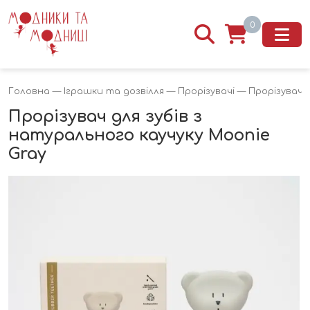
0
Головна
—
Іграшки та дозвілля
—
Прорізувачі
— Прорізувач д
Прорізувач для зубів з
натурального каучуку Moonie
Gray