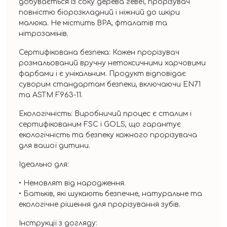
добувається із соку дерева гевеї, прорізувач
повністю біорозкладний і ніжний до шкіри
малюка. Не містить BPA, фталатів та
нітрозамінів.
Сертифікована безпека: Кожен прорізувач
розмальований вручну нетоксичними харчовими
фарбами і є унікальним. Продукт відповідає
суворим стандартам безпеки, включаючи EN71
та ASTM F963-11.
Екологічність: Виробничий процес є сталим і
сертифікованим FSC і GOLS, що гарантує
екологічність та безпеку кожного прорізувача
для вашої дитини.
Ідеально для:
• Немовлят від народження.
• Батьків, які шукають безпечне, натуральне та
екологічне рішення для прорізування зубів.
Інструкції з догляду: