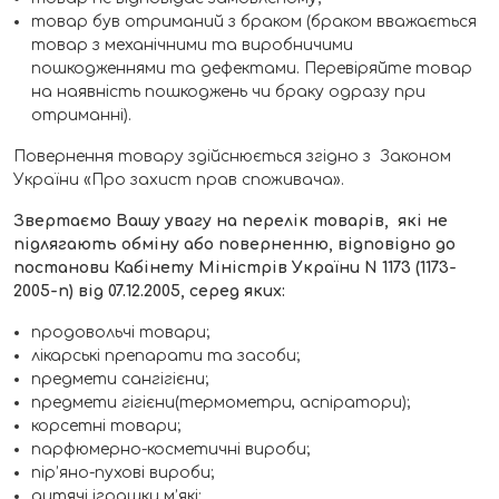
товар був отриманий з браком (браком вважається
товар з механічними та виробничими
пошкодженнями та дефектами. Перевіряйте товар
на наявність пошкоджень чи браку одразу при
отриманні).
Повернення товару здійснюється згідно з Законом
України «Про захист прав споживача».
Звертаємо Вашу увагу на перелік товарів, які не
підлягають обміну або поверненню, відповідно до
постанови Кабінету Міністрів України N 1173 (1173-
2005-п) від 07.12.2005, серед яких:
продовольчі товари;
лікарські препарати та засоби;
предмети сангігієни;
предмети гігієни(термометри, аспіратори);
корсетні товари;
парфюмерно-косметичні вироби;
пір’яно-пухові вироби;
дитячі іграшки м’які;