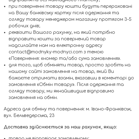
при поверненні товару кошти будуть перераховані
на Вашу банківську картку після одержання та
огляду товару менеджером магазину протягом 3-5
робочих днів;
реквізити Вашого рахунку, на який потрібно
відправити кошти за повернений товар
надсилайте нам на електронну адресу
contact@modnyky-modnyci.com з темою
«Повернення: «номер та/або сума замовлення».
для того, щоб обміняти товар, просто зробіть на
нашому сайті замовлення на товар, який Ви
бажаєте отримати взамін, вказавши в коментарі до
замовлення «Обмін товару». Після одержання та
огляду товару, ми якнайшвидше відправимо
замовлення на обмін.
Адреса для обміну та повернення: м. Івано-Франківськ,
вул. Бельведерська, 23
Доставка здійснюється за наш рахунок, якщо:
товар не відповідає замовленому;