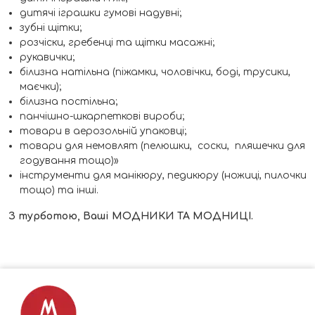
дитячі іграшки гумові надувні;
зубні щітки;
розчіски, гребенці та щітки масажні;
рукавички;
білизна натільна (піжамки, чоловічки, боді, трусики,
маєчки);
білизна постільна;
панчішно-шкарпеткові вироби;
товари в аерозольній упаковці;
товари для немовлят (пелюшки, соски, пляшечки для
годування тощо)»
інструменти для манікюру, педикюру (ножиці, пилочки
тощо) та інші.
З турботою, Ваші МОДНИКИ ТА МОДНИЦІ.