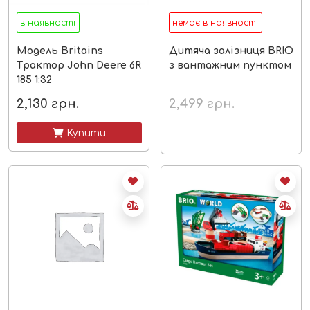
в наявності
немає в наявності
Модель Britains
Дитяча залізниця BRIO
Трактор John Deere 6R
з вантажним пунктом
185 1:32
2,130
грн.
2,499
грн.
 Купити