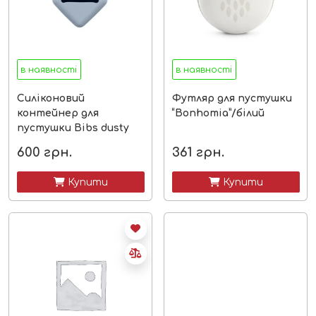
в наявності
в наявності
Силіконовий
Футляр для пустушки
контейнер для
“Bonhomia”/білий
пустушки Bibs dusty
blue
600
грн.
361
грн.
 Купити
 Купити