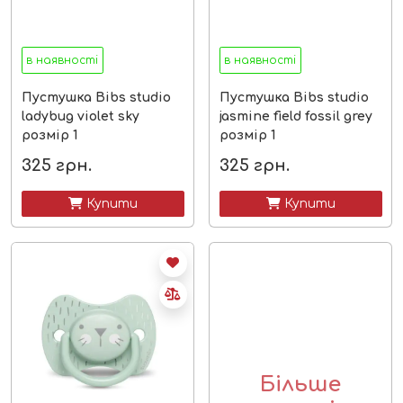
в наявності
в наявності
Пустушка Bibs studio
Пустушка Bibs studio
ladybug violet sky
jasmine field fossil grey
розмір 1
розмір 1
325
грн.
325
грн.
 Купити
 Купити
Більше