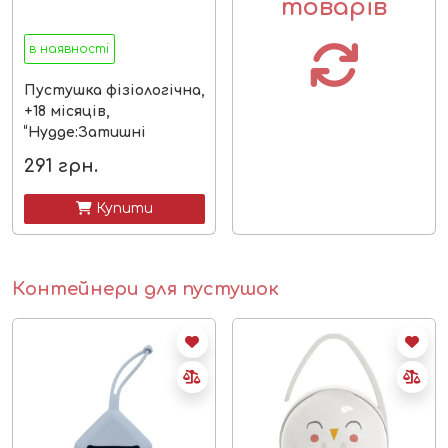
товарів
в наявності
Пустушка фізіологічна,
+18 місяців,
“Hygge:Затишні
історії”/бірюзова
291
грн.
 Купити
Контейнери для пустушок