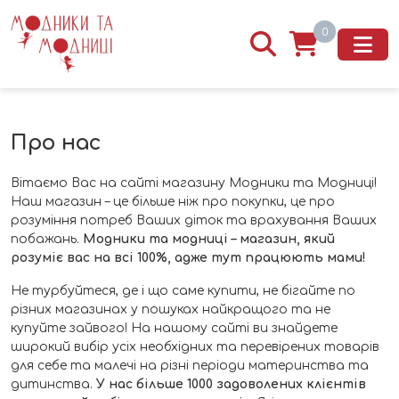
0
Про нас
Вітаємо Вас на сайті магазину Модники та Модниці!
Наш магазин – це більше ніж про покупки, це про
розуміння потреб Ваших діток та врахування Ваших
побажань.
Модники та модниці – магазин, який
розуміє вас на всі 100%, адже тут працюють мами!
Не турбуйтеся, де і що саме купити, не бігайте по
різних магазинах у пошуках найкращого та не
купуйте зайвого! На нашому сайті ви знайдете
широкий вибір усіх необхідних та перевірених товарів
для себе та малечі на різні періоди материнства та
дитинства.
У нас більше 1000 задоволених клієнтів