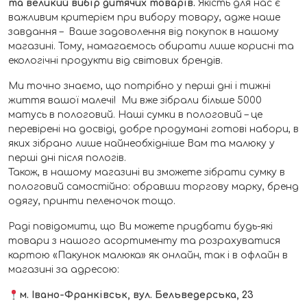
та великий вибір дитячих товарів.
Якість для нас є
важливим критерієм при вибору товару, адже наше
завдання – Ваше задоволення від покупок в нашому
магазині. Тому, намагаємось обирати лише корисні та
екологічні продукти від світових брендів.
Ми точно знаємо, що потрібно у перші дні і тижні
життя вашої малечі! Ми вже зібрали більше 5000
матусь в пологовий. Наші сумки в пологовий – це
перевірені на досвіді, добре продумані готові набори, в
яких зібрано лише найнеобхідніше Вам та малюку у
перші дні після пологів.
Також, в нашому магазині ви зможете зібрати сумку в
пологовий самостійно: обравши торгову марку, бренд
одягу, принти пеленочок тощо.
Раді повідомити, що Ви можете придбати будь-які
товари з нашого асортименту та розрахуватися
картою «Пакунок малюка» як онлайн, так і в офлайн в
магазині за адресою:
м. Івано-Франківськ, вул. Бельведерська, 23