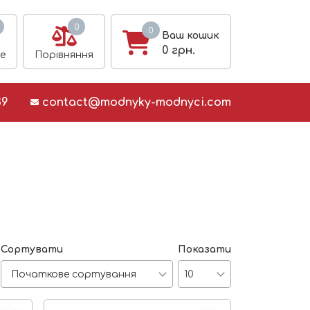
0
0
Ваш кошик
0
грн.
е
Порівняння
39
contact@modnyky-modnyci.com
Сортувати
Показати
Початкове сортування
10