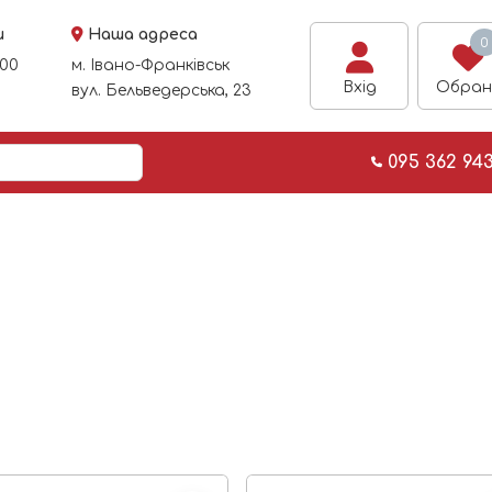
и
Наша адреса
0
:00
м. Івано-Франківськ
Вхід
Обран
вул. Бельведерська, 23
095 362 94