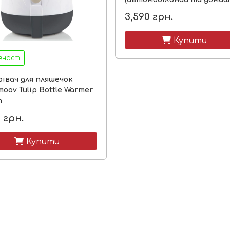
3,590
грн.
 Купити
вності
рівач для пляшечок
oov Tulip Bottle Warmer
m
0
грн.
 Купити
 в наявності