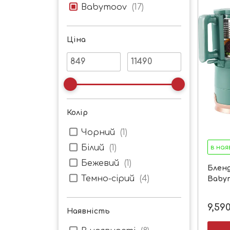
Babymoov
(
17
)
Ціна
Колір
Чорний
(
1
)
Білий
(
1
)
в ная
Бежевий
(
1
)
Блен
Темно-сірий
(
4
)
Babym
9,59
Наявність