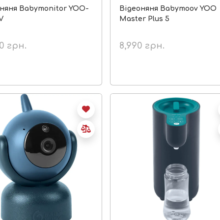
няня Babymonitor YOO-
Відеоняня Babymoov YOO
V
Master Plus 5
90
грн.
8,990
грн.