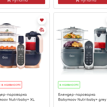
 Купити
 Купити
 в наявності
в наявності
дер-пароварка
Блендер-пароварка
oov Nutribaby+ XL
Babymoov Nutribaby+ grey