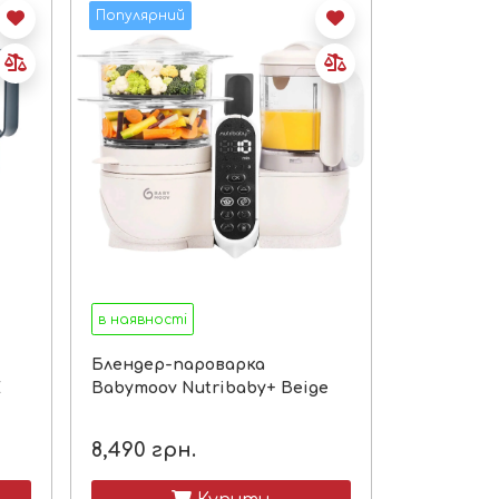
Популярний
в наявності
Блендер-пароварка
E
Babymoov Nutribaby+ Beige
8,490
грн.