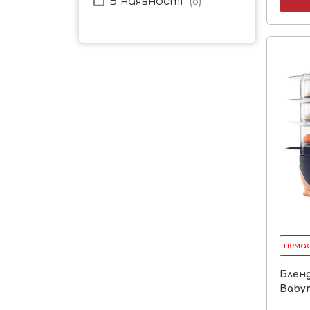
В наявності
(
8
)
немає
Блен
Babym