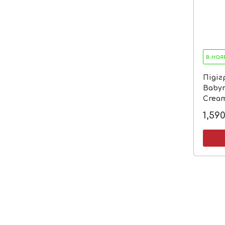
в ная
Підіг
Babym
Crea
1,59
немає