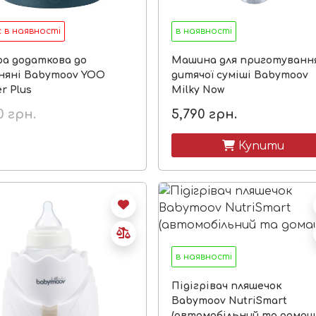
 в наявності
в наявності
а додаткова до
Машина для приготуванн
няні Babymoov YOO
дитячої суміші Babymoov
r Plus
Milky Now
0
грн.
5,790
грн.
 Купити
в наявності
Підігрівач пляшечок
Babymoov NutriSmart
(автомобільний та домаш