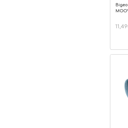
Відео
MOO
11,4