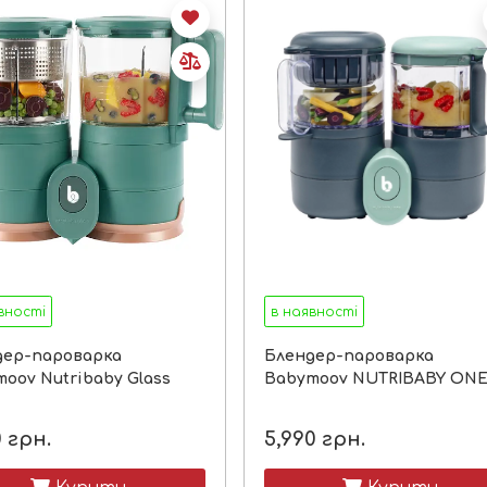
вності
в наявності
дер-пароварка
Блендер-пароварка
oov Nutribaby Glass
Babymoov NUTRIBABY ON
0
грн.
5,990
грн.