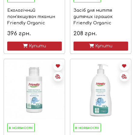
Екологічний
Засіб для миття
пом’якшувач тканин
дитячих іграшок
Friendly Organic
Friendly Organic
лаванда
396
грн.
208
грн.
 Купити
 Купити
в наявності
в наявності