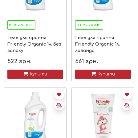
в наявності
в наявності
Гель для прання
Гель для прання
Friendly Organic 1л. без
Friendly Organic 1л.
запаху
лаванда
522
грн.
561
грн.
 Купити
 Купити