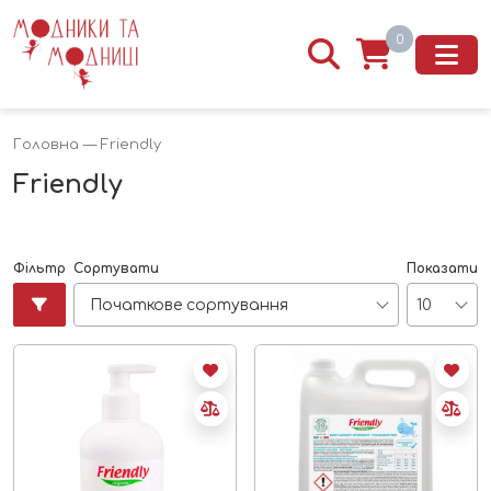
0
Головна
— Friendly
Friendly
Фільтр
Сортувати
Показати
Початкове сортування
10