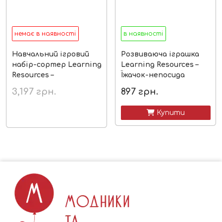
немає в наявності
в наявності
Навчальний ігровий
Розвиваюча іграшка
набір-сортер Learning
Learning Resources –
Resources –
Їжачок-непосида
Фермерський ринок
3,197
грн.
897
грн.
 Купити