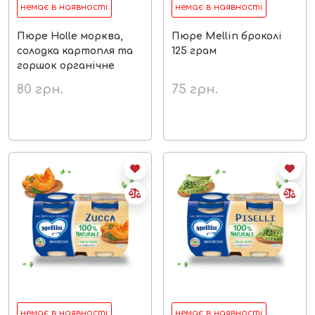
немає в наявності
немає в наявності
Пюре Holle морква,
Пюре Mellin броколі
солодка картопля та
125 грам
горшок органічне
80
грн.
75
грн.
немає в наявності
немає в наявності