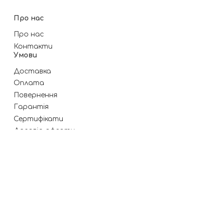
Про нас
Про нас
Контакти
Умови
Доставка
Оплата
Повернення
Гарантія
Сертифікати
Договір оферти
Підписатись на новини
Підписатись
Натиснувши "підписатись", ви погоджуєтеся з
політикою конфіденційності
.