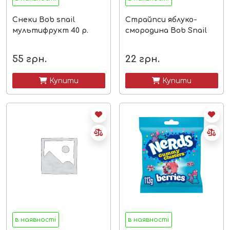
Снеки Bob snail
Страйпси яблуко-
мультифрукт 40 р.
смородина Bob Snail
55
грн.
22
грн.
 Купити
 Купити
в наявності
в наявності