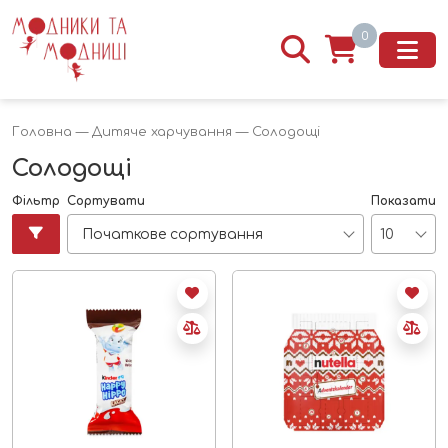
0
Головна
—
Дитяче харчування
— Солодощі
Солодощі
Фільтр
Сортувати
Показати
Початкове сортування
10