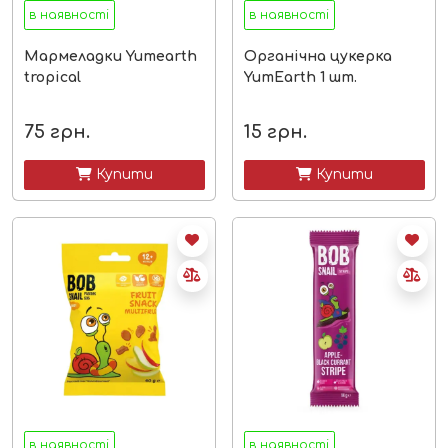
в наявності
в наявності
Мармеладки Yumearth
Органічна цукерка
tropical
YumEarth 1 шт.
75
грн.
15
грн.
 Купити
 Купити
в наявності
в наявності