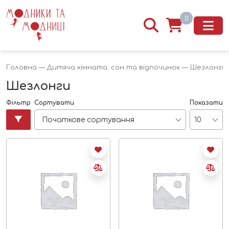
0
Головна
—
Дитяча кімната. сон та відпочинок
— Шезлонги
Шезлонги
Фільтр
Сортувати
Показати
Початкове сортування
10