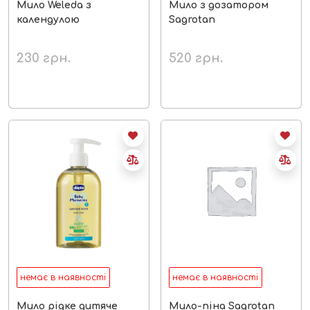
Мило Weleda з
Мило з дозатором
календулою
Sagrotan
230
грн.
520
грн.
немає в наявності
немає в наявності
Мило рідке дитяче
Мило-піна Sagrotan