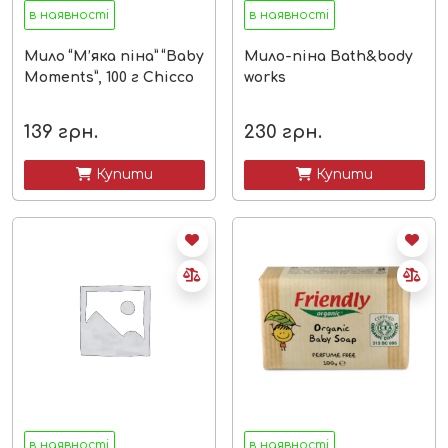
в наявності
в наявності
Мило “М’яка піна” “Baby
Мило-піна Bath&body
Moments”, 100 г Chicco
works
139
грн.
230
грн.
 Купити
 Купити
в наявності
в наявності