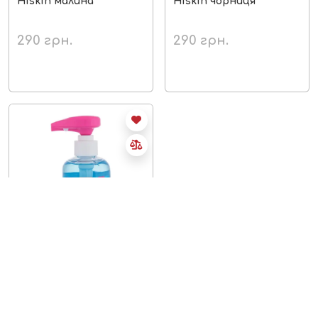
Hiskin малина
Hiskin чорниця
290
грн.
290
грн.
немає в наявності
Співаюче мило Baby
shark