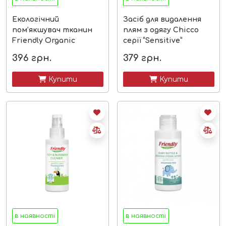
Екологічний
Засіб для видалення
пом’якшувач тканин
плям з одягу Chicco
Friendly Organic
серії “Sensitive”
лаванда
396
грн.
379
грн.
 Купити
 Купити
в наявності
в наявності