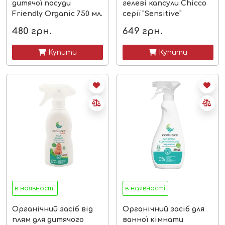
дитячої посуди
гелеві капсули Chicco
Friendly Organic 750 мл.
серії “Sensitive”
480
грн.
649
грн.
 Купити
 Купити
в наявності
в наявності
Органічний засіб від
Органічний засіб для
плям для дитячого
ванної кімнати