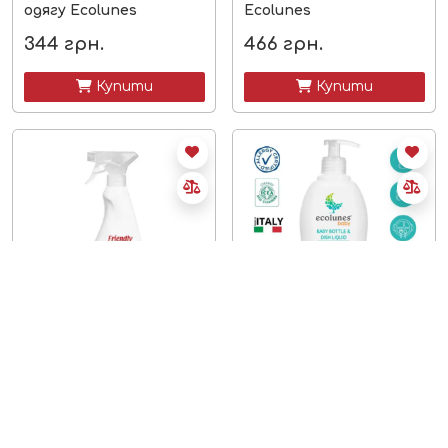
одягу Ecolunes
Ecolunes
344
грн.
466
грн.
 Купити
 Купити
в наявності
в наявності
Органічний засіб для
Органічний засіб для
іграшок Friendly
миття дитячого
Organic
посуду Ecolunes