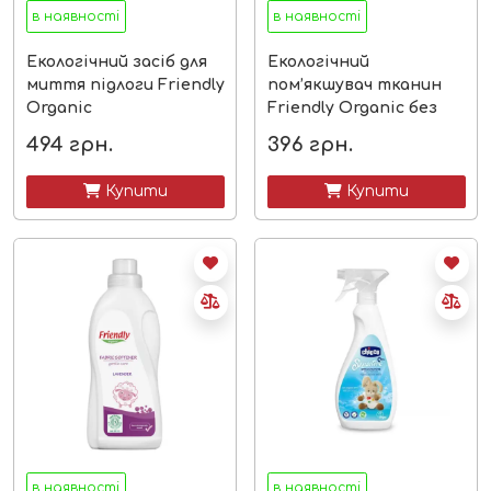
в наявності
в наявності
Екологічний засіб для
Екологічний
миття підлоги Friendly
пом’якшувач тканин
Organic
Friendly Organic без
запаху
494
грн.
396
грн.
 Купити
 Купити
в наявності
в наявності