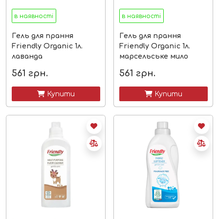
в наявності
в наявності
Гель для прання
Гель для прання
Friendly Organic 1л.
Friendly Organic 1л.
лаванда
марсельське мило
561
грн.
561
грн.
 Купити
 Купити