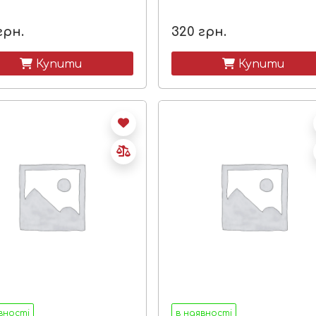
грн.
320
грн.
 Купити
 Купити
вності
в наявності