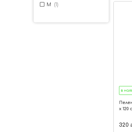
M
(
1
)
в ная
Пелен
х 120 
320