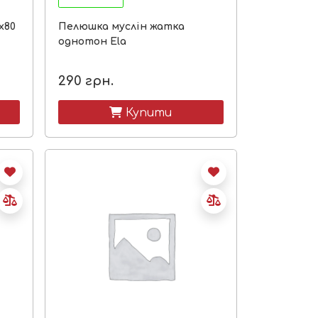
х80
Пелюшка муслін жатка
однотон Ela
290
грн.
 Купити