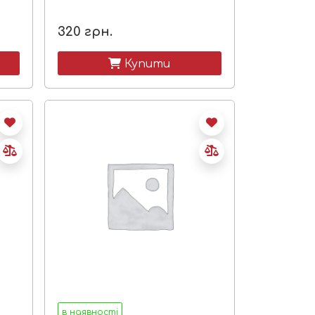
320
грн.
 Купити
в наявності