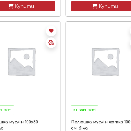
 Купити
 Купити
вності
в наявності
ка муслін 100х80
Пелюшка муслін жатка 100
ло
см. біла