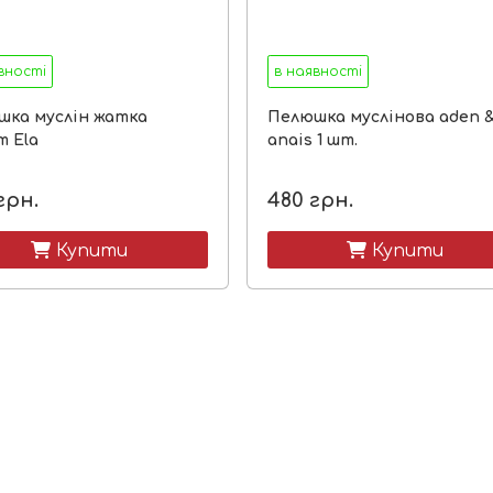
вності
в наявності
шка муслін жатка
Пелюшка муслінова aden 
 Ela
anais 1 шт.
грн.
480
грн.
 Купити
 Купити