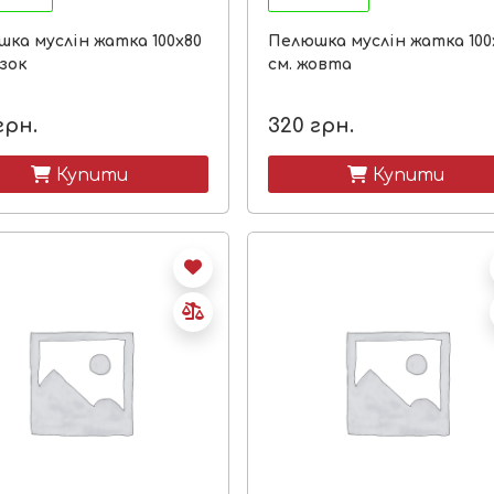
ка муслін жатка 100х80
Пелюшка муслін жатка 100
узок
см. жовта
грн.
320
грн.
 Купити
 Купити