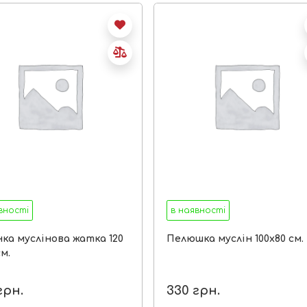
вності
в наявності
ка муслінова жатка 120
Пелюшка муслін 100х80 см. 
см.
грн.
330
грн.