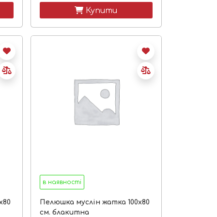
 Купити
в наявності
х80
Пелюшка муслін жатка 100х80
см. блакитна