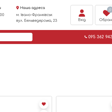
и
Наша адреса
0
:00
м. Івано-Франківськ
Вхід
Обран
вул. Бельведерська, 23
095 362 94