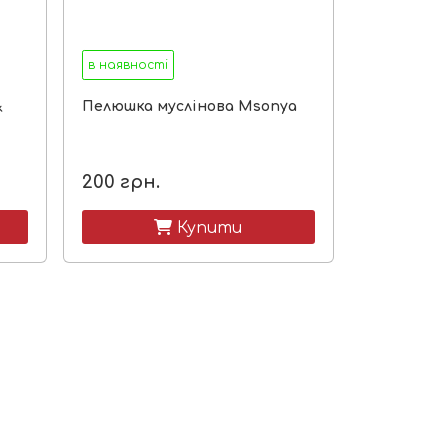
в наявності
&
Пелюшка муслінова Msonya
200
грн.
 Купити