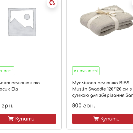
вності
в наявності
лект пелюшок та
Муслінова пелюшка BIBS
сик Ela
Muslin Swaddle 120*120 см з
сумкою для зберігання Sa
грн.
800
грн.
 Купити
 Купити