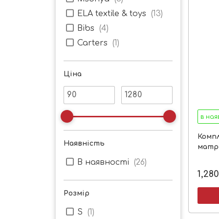
ELA textile & toys
(
13
)
Bibs
(
4
)
Carters
(
1
)
Ціна
в ная
Комп
Наявність
матра
В наявності
(
26
)
1,280
Розмір
S
(
1
)