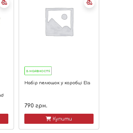
в наявності
Набір пелюшок у коробці Ela
nd
790
грн.
 Купити