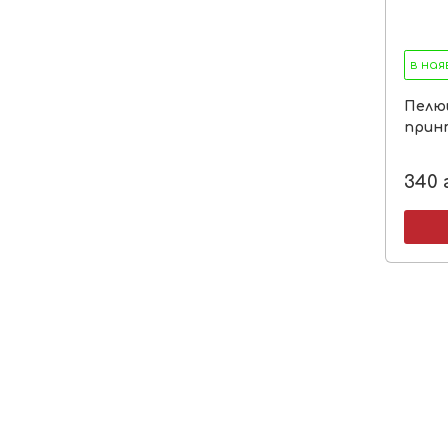
в ная
Пелю
принт
340