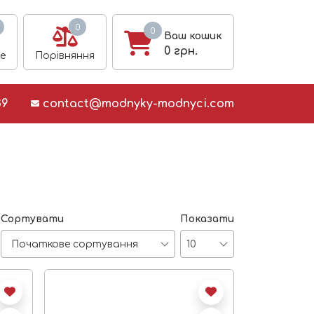
0
0
Ваш кошик
0
грн.
е
Порівняння
39
contact@modnyky-modnyci.com
Сортувати
Показати
Початкове сортування
10