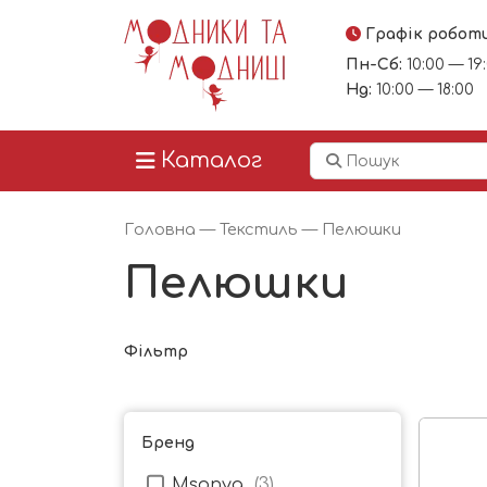
Графік робот
Пн-Сб:
10:00 — 19
Нд:
10:00 — 18:00
Каталог
Головна
—
Текстиль
— Пелюшки
Пелюшки
Фільтр
Бренд
Msonya
(
3
)