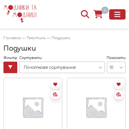
0
Головна
—
Текстиль
— Подушки
Подушки
Фільтр
Сортувати
Показати
Початкове сортування
10