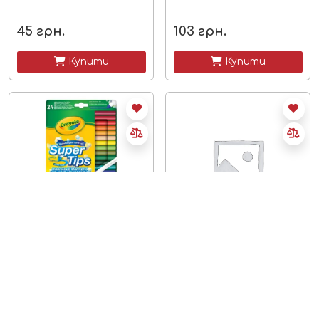
45
грн.
103
грн.
 Купити
 Купити
в наявності
в наявності
Фломастери Crayola 24
Фломастери, що
шт.
змиваються з губкою
Crayola