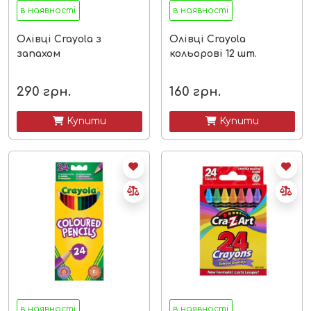
в наявності
в наявності
Олівці Crayola з
Олівці Crayola
запахом
кольорові 12 шт.
290
грн.
160
грн.
 Купити
 Купити
в наявності
в наявності