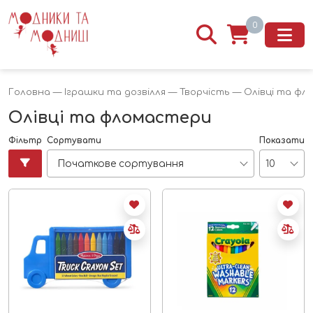
0
Головна
—
Іграшки та дозвілля
—
Творчість
— Олівці та фл
Олівці та фломастери
Фільтр
Сортувати
Показати
Початкове сортування
10