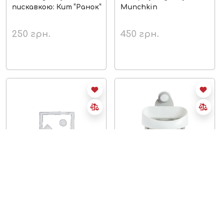
пискавкою: Кит “Ранок”
Munchkin
250
грн.
450
грн.
немає в наявності
немає в наявності
Набір відерок для
Органайзер для