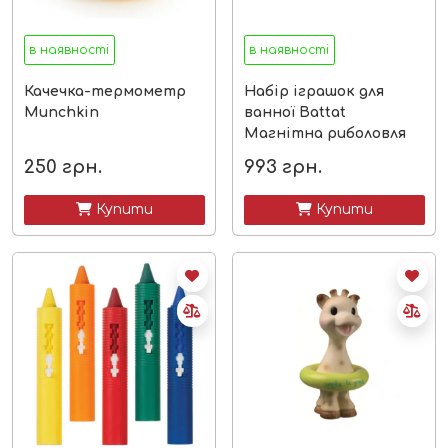
в наявності
в наявності
Качечка-термометр
Набір іграшок для
Munchkin
ванної Battat
Магнітна риболовля
S2, 2 вудки, 4 рибки
250
грн.
993
грн.
 Купити
 Купити