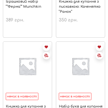
Іграшковий набір
Книжка для купання з
“”Ферма”” Munchkin
пискавкою: Каченятко
“Ранок”
389
грн.
350
грн.
немає в наявності
немає в наявності
Книжка для купання з
Набір букв для купання