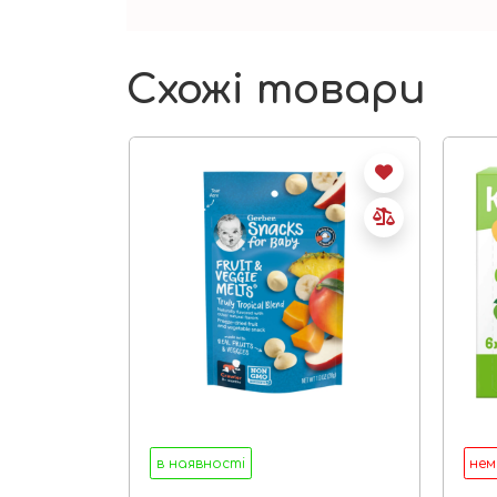
Схожі товари
в наявності
нем