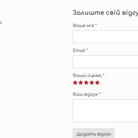
Залиште свій відг
.
Ваше ім'я
*
Email
*
Ваша оцінка
*
Ваш відгук
*