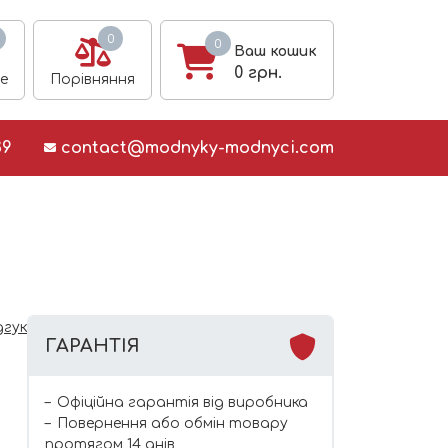
0
0
Ваш кошик
0
грн.
е
Порівняння
39
contact@modnyky-modnyci.com
дгук
ГАРАНТІЯ
Офіційна гарантія від виробника
Повернення або обмін товару
протягом 14 днів