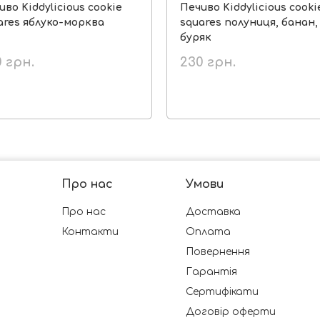
иво Kiddylicious cookie
Печиво Kiddylicious cooki
ares яблуко-морква
squares полуниця, банан,
буряк
0
грн.
230
грн.
Про нас
Умови
Про нас
Доставка
Контакти
Оплата
Повернення
Гарантія
Сертифікати
Договір оферти