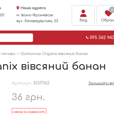
и
Наша адреса
0
:00
м. Івано-Франківськ
Вхід
Обран
вул. Бельведерська, 23
095 362 94
 печиво
— Батончик Organix вівсяний банан
nix вівсяний банан
Артикул:
31371162
Залишити ві
36
грн.
немає в наявності