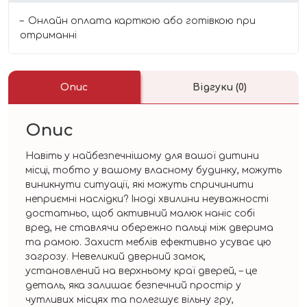
Онлайн оплата карткою або готівкою при
отриманні
Опис
Відгуки (0)
Опис
Навіть у найбезпечнішому для вашої дитини
місці, тобто у вашому власному будинку, можуть
виникнути ситуації, які можуть спричинити
неприємні наслідки? Іноді хвилини неуважності
достатньо, щоб активний малюк наніс собі
вред, не ставлячи обережно пальці між дверима
та рамою. Захист меблів ефективно усуває цю
загрозу. Невеликий дверний замок,
установлений на верхньому краї дверей, – це
деталь, яка залишає безпечний простір у
чутливих місцях та полегшує вільну гру,