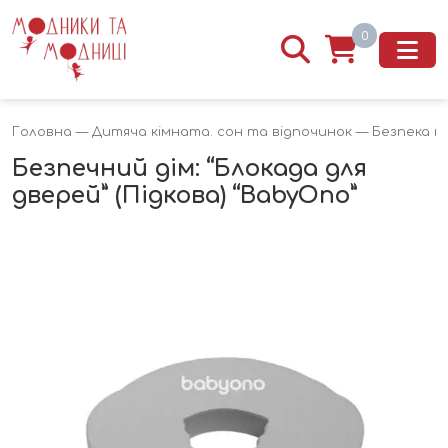
0
Головна
—
Дитяча кімната. сон та відпочинок
—
Безпека м
Безпечний дім: “Блокада для
дверей” (Підкова) “BabyOno”