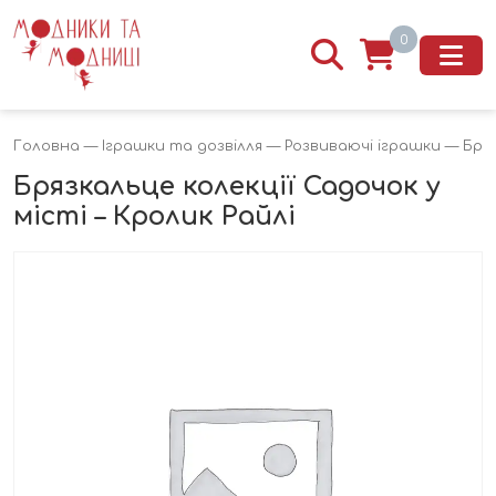
0
Головна
—
Іграшки та дозвілля
—
Розвиваючі іграшки
— Бряз
Брязкальце колекції Садочок у
місті – Кролик Райлі