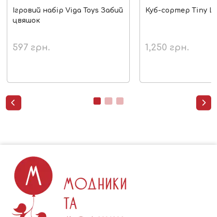
Ігровий набір Viga Toys Забий
Куб-сортер Tiny L
цвяшок
597
грн.
1,250
грн.

