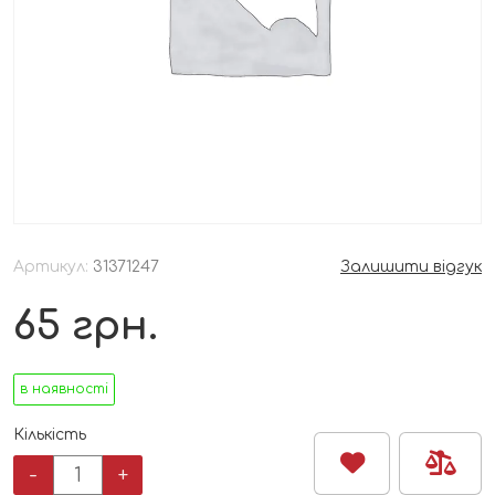
Артикул:
31371247
Залишити відгук
65
грн.
в наявності
Кількість
Вафелька
-
+
Hipp