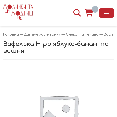
0
Головна
—
Дитяче харчування
—
Снеки та печиво
— Вафель
Вафелька Hipp яблуко-банан та
вишня