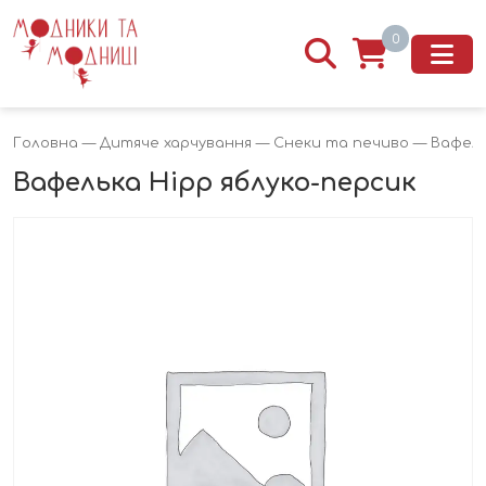
0
Головна
—
Дитяче харчування
—
Снеки та печиво
— Вафель
Вафелька Hipp яблуко-персик