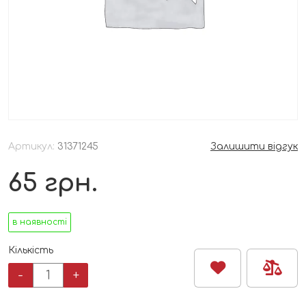
Артикул:
31371245
Залишити відгук
65
грн.
в наявності
Кількість
Вафелька
-
+
Hipp
яблуко-