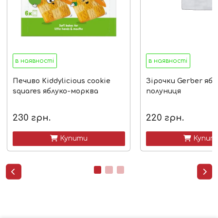
в наявності
в наявності
Печиво Kiddylicious cookie
Зірочки Gerber ябл
squares яблуко-морква
полуниця
230
грн.
220
грн.
 Купити
 Купит

