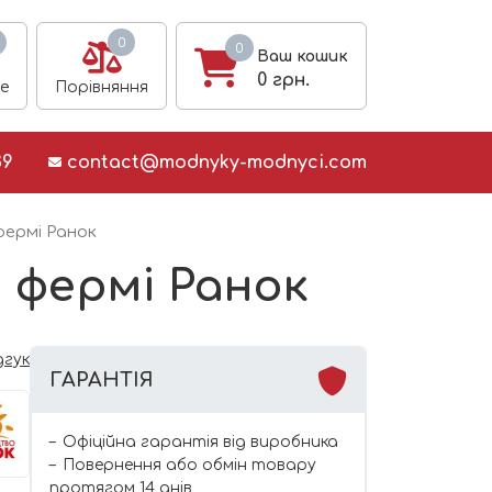
0
0
Ваш кошик
0
грн.
е
Порівняння
39
contact@modnyky-modnyci.com
 фермі Ранок
а фермі Ранок
дгук
ГАРАНТІЯ
Офіційна гарантія від виробника
Повернення або обмін товару
протягом 14 днів