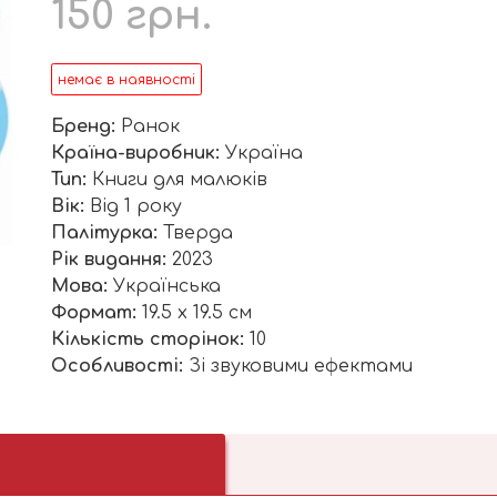
150
грн.
немає в наявності
Бренд:
Ранок
Країна-виробник:
Україна
Тип:
Книги для малюків
Вік:
Від 1 року
Палітурка:
Тверда
Рік видання:
2023
Мова:
Українська
Формат:
19.5 x 19.5 см
Кількість сторінок:
10
Особливості:
Зі звуковими ефектами