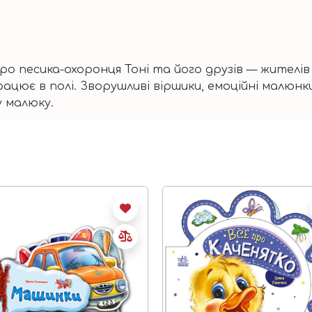
ро песика-охоронця Тонi та його друзiв — жителiв 
рацює в полi. Зворушливi вiршики, емоцiйнi малюн
 малюку.