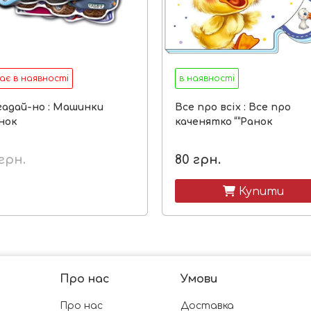
ає в наявності
в наявності
гадай-но : Машинки
Все про всіх : Все про
анок
каченятко “”Ранок
грн.
80
грн.
 Купити
Про нас
Умови
Про нас
Доставка