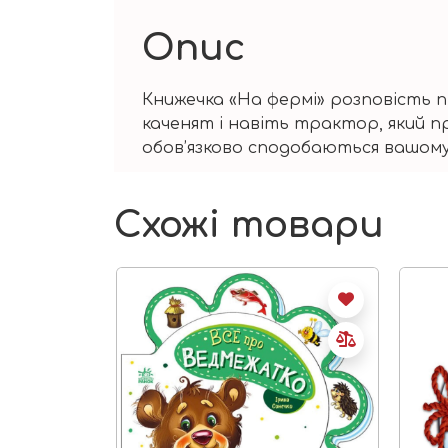
Опис
Книжечка «На фермi» розповiсть п
каченят i навiть трактор, який п
обов’язково сподобаються вашому
Схожі товари