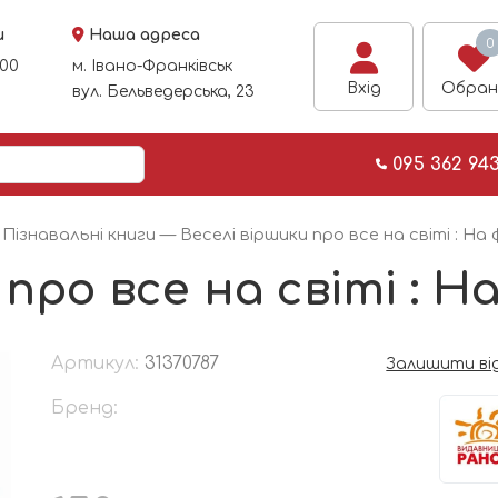
и
Наша адреса
0
:00
м. Івано-Франківськ
Вхід
Обран
вул. Бельведерська, 23
095 362 94
—
Пізнавальні книги
— Веселі віршики про все на світі : На
про все на світі : Н
Артикул:
31370787
Залишити ві
Бренд: