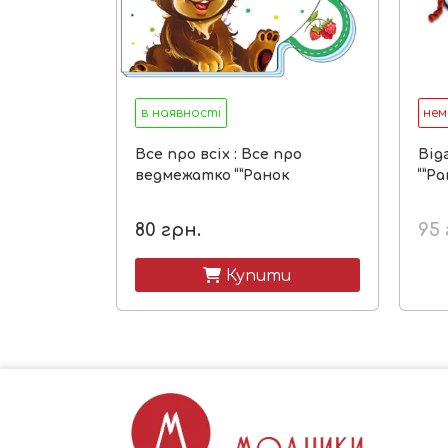
в наявності
нем
Все про всіх : Все про
Від
ведмежатко “”Ранок
“”Р
80
грн.
95
 Купити