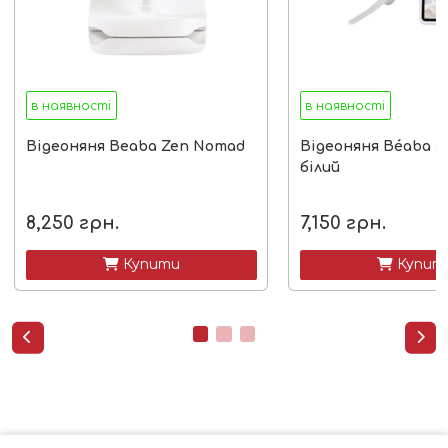
в наявності
в наявності
Відеоняня Beaba Zen Nomad
Відеоняня Béaba Ze
білий
8,250
грн.
7,150
грн.
 Купити
 Купит

