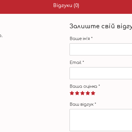
Відгуки (0)
Залиште свій відг
.
Ваше ім'я
*
Email
*
Ваша оцінка
*
Ваш відгук
*