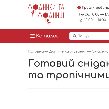
Графік робот
Пн-Сб:
10:00 — 19
Нд:
10:00 — 18:00
Каталог
Головна
—
Дитяче харчування
—
Сніданки
Готовий снідан
та тропічним