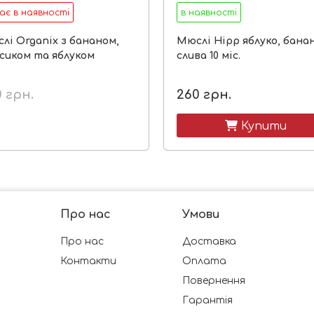
ає в наявності
в наявності
лі Organix з бананом,
Мюслі Hipp яблуко, банан
сиком та яблуком
слива 10 міс.
0
грн.
260
грн.
 Купити
Про нас
Умови
Про нас
Доставка
Контакти
Оплата
Повернення
Гарантія