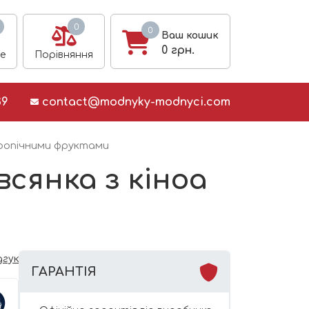
0
0
Ваш кошик
0
грн.
е
Порівняння
39
contact@modnyky-modnyci.com
тропічними фруктами
всянка з кіноа
дгук
ГАРАНТІЯ