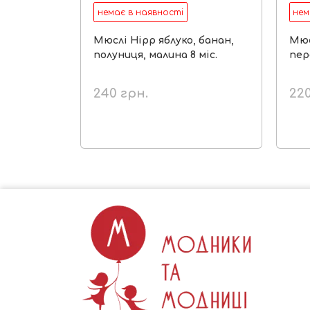
немає в наявності
нем
Мюслі Hipp яблуко, банан,
Мюс
полуниця, малина 8 міс.
пер
240
грн.
22