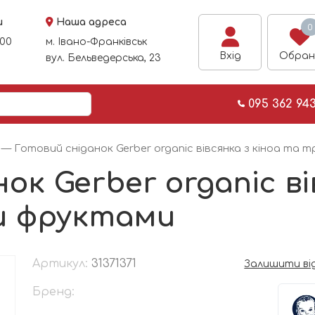
и
Наша адреса
0
:00
м. Івано-Франківськ
Вхід
Обран
вул. Бельведерська, 23
095 362 94
— Готовий сніданок Gerber organic вівсянка з кіноа та 
ок Gerber organic ві
и фруктами
Артикул:
31371371
Залишити ві
Бренд: