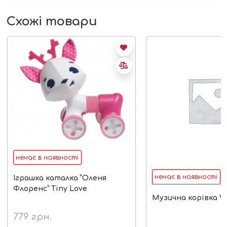
Схожі товари
немає в наявності
немає в наявності
Іграшка каталка “Оленя
Флоренс” Tiny Love
Музична корівка V
779
грн.