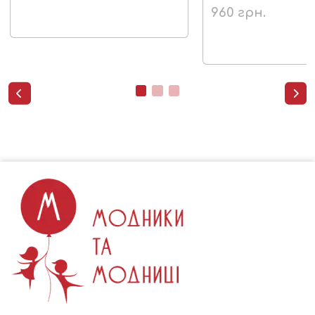
960
грн.

