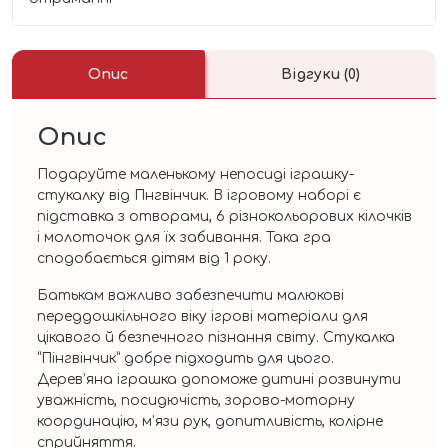
Опис
Відгуки (0)
Опис
Подаруйте маленькому непосиді іграшку-
стукалку від Пнгвінчик. В ігровому наборі є
підставка з отворами, 6 різнокольорових кілочків
і молоточок для їх забивання. Така гра
сподобається дітям від 1 року.
Батькам важливо забезпечити малюкові
переддошкільного віку ігрові матеріали для
цікавого й безпечного пізнання світу. Стукалка
“Пінгвінчик” добре підходить для цього.
Дерев’яна іграшка допоможе дитині розвинути
уважність, посидючість, зорово-моторну
координацію, м’язи рук, допитливість, колірне
сприйняття.