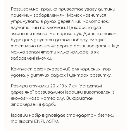
Розвивальна іграшка привертає увагу дитини
приємним забарвленням. Малюк навчиться
утримувати в руках дерев’яний молоточок,
влучати ним по кілочкам. Це корисно для
зміцнення великої моторики рук. Дитина також
буде досліджувати деталі набору: гладке і
тактильно приємне дерево розвиває дотик. Іще
можна запам’ятати кілька кольорів, в які
забарвлені кілочки.
Комплект рекомендований для корисних ігор
удома, у дитячих садках і центрах розвитку.
Розміри стукалки 20 х 10 х 7 см. Усі деталі
дерев’яної розвивальної іграшки виготовлені з
екологічного матеріалу. Використані
гіпоалергенні фарби.
Ігровий набір відповідає стандартам безпеки
та якості EN71, ASTM.