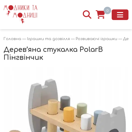
0
Головна
—
Іграшки та дозвілля
—
Розвиваючі іграшки
— Дере
Дерев’яна стукалка PolarB
Пінгвінчик