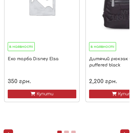
в наявності
в наявності
Еко торба Disney Elsa
Дитячий рюкзак C
puffered black
350
грн.
2,200
грн.
 Купити
 Купит