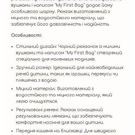
вушками і написом “My First Bag” додає йому
особливого шарму. Рюкзак виготовлений з
міцного та водостійкого матеріалу, що
забезпечує його довговічність і надійність.
Особливості:
Стильний дизайн: Чорний рюкзачок із милими
вушками та написом “My First Bag” створений
спеціально для маленьких модників.
Зручний розмір: Ідеальний для найнеобхідніших
речей дитини, таких як іграшки, перекуси чи
пляшечка з водою.
Міцний матеріал: Виготовлений з
водостійкого та міцного матеріалу, який
легко очищується.
Регульовані ремені: Рюкзак оснащений
регульованими лямками, що забезпечують
комфортне носіння для вашої дитини.
Передня кишеня на блискавці: Для швидкого