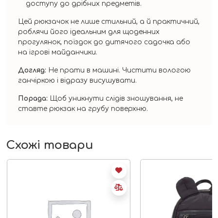
доступу до дрібних предметів.
Цей рюкзачок не лише стильний, а й практичний,
роблячи його ідеальним для щоденних
прогулянок, поїздок до дитячого садочка або
на ігрові майданчики.
Догляд:
Не прати в машині. Чистити вологою
ганчіркою і відразу висушувати.
Порада:
Щоб уникнути слідів зношування, не
ставте рюкзак на грубу поверхню.
Схожі товари