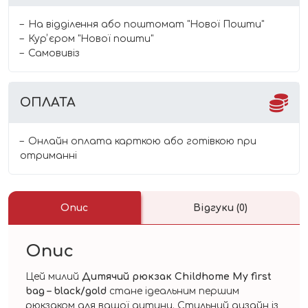
На відділення або поштомат "Нової Пошти"
Курʼєром "Нової пошти"
Самовивіз
ОПЛАТА
Онлайн оплата карткою або готівкою при
отриманні
Опис
Відгуки (0)
Опис
Цей милий
Дитячий рюкзак Childhome My first
bag – black/gold
стане ідеальним першим
рюкзаком для вашої дитини. Стильний дизайн із