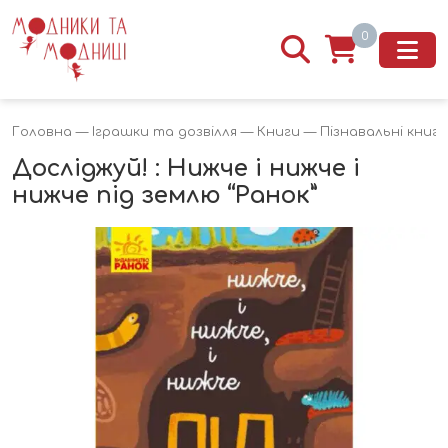
0
Головна
—
Іграшки та дозвілля
—
Книги
—
Пізнавальні книги
Досліджуй! : Нижче і нижче і
нижче під землю “Ранок”