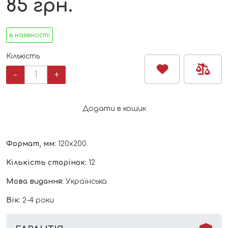
85
грн.
в наявності
Кількість
Досліджуй!
-
+
:
Нижче
і
Додати в кошик
нижче
і
нижче
Формат, мм:
120х200
під
землю
Кількість сторінок:
12
"Ранок"
кількість
Мова видання:
Українська
Вік:
2-4 роки