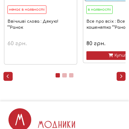
немає в наявності
в наявності
Ввічливі слова : Дякую!
Все про всіх : Все 
“”Ранок
кошенятко “”Ранок
60
грн.
80
грн.
 Купит

