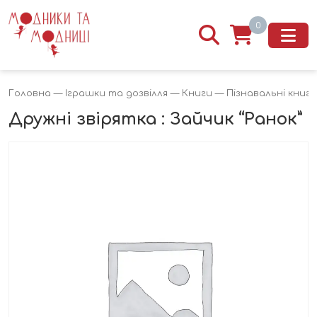
0
Головна
—
Іграшки та дозвілля
—
Книги
—
Пізнавальні книги
Дружні звірятка : Зайчик “Ранок”