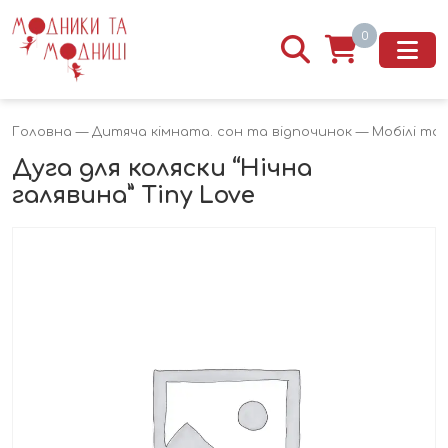
0
Головна
—
Дитяча кімната. сон та відпочинок
—
Мобілі та 
Дуга для коляски “Нічна
галявина” Tiny Love