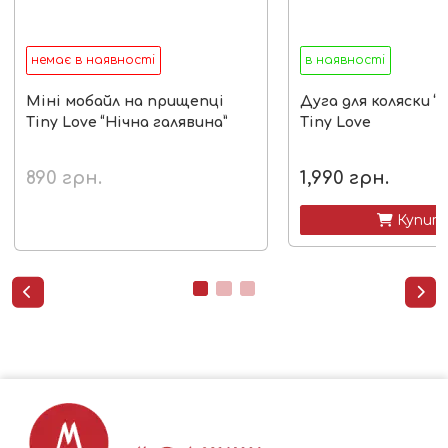
немає в наявності
в наявності
Міні мобайл на прищепці
Дуга для коляски “
Tiny Love “Нічна галявина”
Tiny Love
890
грн.
1,990
грн.
 Купит

