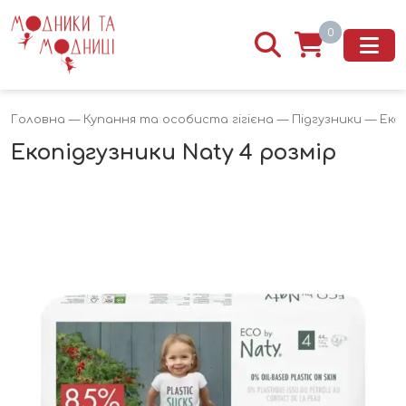
0
Головна
—
Купання та особиста гігієна
—
Підгузники
— Екоп
Екопідгузники Naty 4 розмір