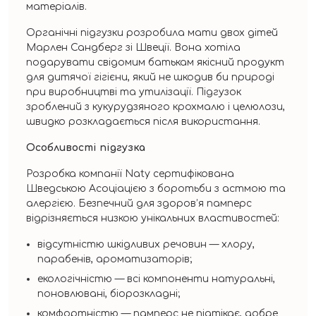
матеріалів.
Органічні підгузки розробила мати двох дітей
Марлен Сандберг зі Швеції. Вона хотіла
подарувати свідомим батькам якісний продукт
для дитячої гігієни, який не шкодив би природі
при виробництві та утилізації. Підгузок
зроблений з кукурудзяного крохмалю і целюлози,
швидко розкладається після використання.
Особливості підгузка
Розробка компанії Naty сертифікована
Шведською Асоціацією з боротьби з астмою та
алергією. Безпечний для здоров’я памперс
відрізняється низкою унікальних властивостей:
відсутністю шкідливих речовин — хлору,
парабенів, ароматизаторів;
екологічністю — всі компоненти натуральні,
поновлювані, біорозкладні;
комфортністю — памперс не підтікає, добре