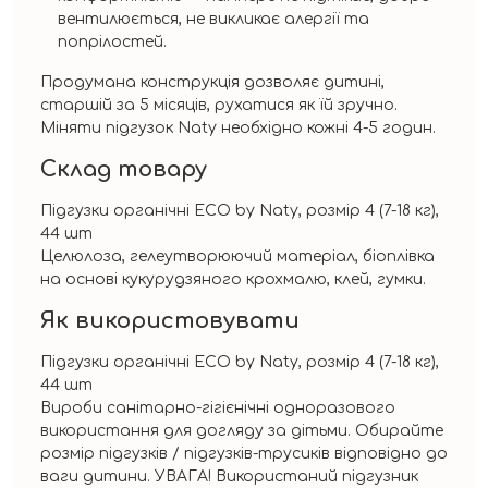
вентилюється, не викликає алергії та
попрілостей.
Продумана конструкція дозволяє дитині,
старшій за 5 місяців, рухатися як їй зручно.
Міняти підгузок Naty необхідно кожні 4-5 годин.
Склад товару
Підгузки органічні ECO by Naty, розмір 4 (7-18 кг),
44 шт
Целюлоза, гелеутворюючий матеріал, біоплівка
на основі кукурудзяного крохмалю, клей, гумки.
Як використовувати
Підгузки органічні ECO by Naty, розмір 4 (7-18 кг),
44 шт
Вироби санітарно-гігієнічні одноразового
використання для догляду за дітьми. Обирайте
розмір підгузків / підгузків-трусиків відповідно до
ваги дитини. УВАГА! Використаний підгузник