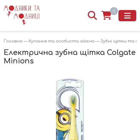
0
Головна
—
Купання та особиста гігієна
—
Зубні щітки та 
Електрична зубна щітка Colgate
Minions