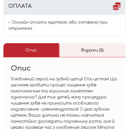
ОПЛАТА
Онлайн оплата карткою або готівкою при
отриманні
Опис
Відгуки (0)
Опис
Улюблений герой на зубній щітці! Ось це так! Що
ще може зробити процес чищення зубів
захоплюючим та корисним заняттям
одночасно? Для тих дітей, кому процедура
чищення зубів не приносить особливого
задоволення – рекомендується! З цією зубною
щіткою Ваша дитина не тільки навчиться
самостійно доглядати порожнину рота, але й
цікаво проведе час з улюбленим героєм Minions!