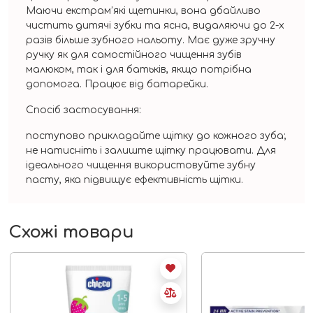
Маючи екстрам’які щетинки, вона дбайливо
чистить дитячі зубки та ясна, видаляючи до 2-х
разів більше зубного нальоту. Має дуже зручну
ручку як для самостійного чищення зубів
малюком, так і для батьків, якщо потрібна
допомога. Працює від батарейки.
Спосіб застосування:
поступово прикладайте щітку до кожного зуба;
не натисніть і залиште щітку працювати. Для
ідеального чищення використовуйте зубну
пасту, яка підвищує ефективність щітки.
Схожі товари