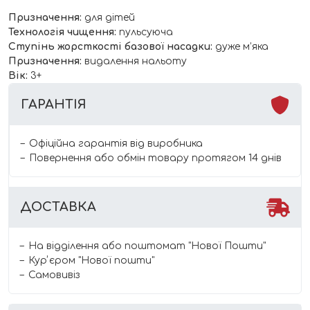
Призначення:
для дітей
Технологія чищення:
пульсуюча
Ступінь жорсткості базової насадки:
дуже м’яка
Призначення:
видалення нальоту
Вік:
3+
ГАРАНТІЯ
Офіційна гарантія від виробника
Повернення або обмін товару протягом 14 днів
ДОСТАВКА
На відділення або поштомат "Нової Пошти"
Курʼєром "Нової пошти"
Самовивіз