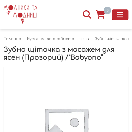
0
Головна
—
Купання та особиста гігієна
—
Зубні щітки та 
Зубна щіточка з масажем для
ясен (Прозорий) /”Babyono”