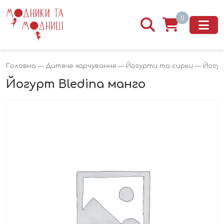
0
Головна
—
Дитяче харчування
—
Йогурти та сирки
— Йогур
Йогурт Bledina манго