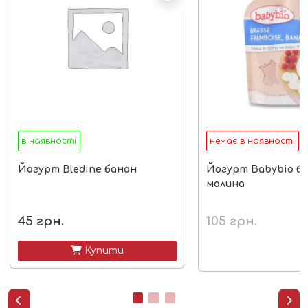
в наявності
немає в наявності
Йогурт Bledine банан
Йогурт Babybio ба
малина
45
грн.
105
грн.
 Купити

