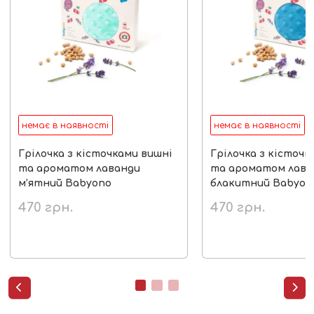
немає в наявності
немає в наявності
Грілочка з кісточками вишні
Грілочка з кісточк
та ароматом лаванди
та ароматом лава
м’ятний Babyono
блакитний Babyon
470
грн.
470
грн.

