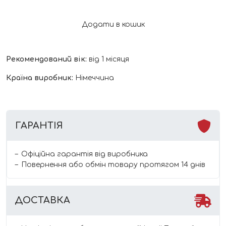
коліків
Espumisan
Додати в кошик
Німеччина
кількість
Рекомендований вік:
від 1 місяця
Країна виробник:
Німеччина
ГАРАНТІЯ
Офіційна гарантія від виробника
Повернення або обмін товару протягом 14 днів
ДОСТАВКА