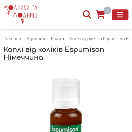
0
Головна
—
Здоров’я
—
Коліки
— Каплі від коліків Espumisan Н
Каплі від коліків Espumisan
Німеччина