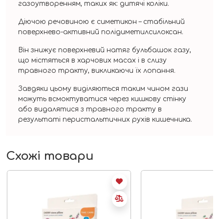
газоутворенням, таких як: дитячі коліки.
Діючою речовиною є симетикон – стабільний
поверхнево-активний полідиметилсилоксан.
Він знижує поверхневий натяг бульбашок газу,
що містяться в харчових масах і в слизу
травного тракту, викликаючи їх лопання.
Завдяки цьому виділяються таким чином гази
можуть всмоктуватися через кишкову стінку
або видалятися з травного тракту в
результаті перистальтичних рухів кишечника.
Схожі товари