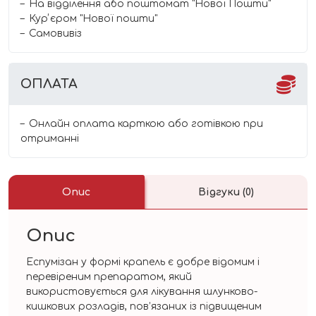
На відділення або поштомат "Нової Пошти"
Курʼєром "Нової пошти"
Самовивіз
ОПЛАТА
Онлайн оплата карткою або готівкою при
отриманні
Опис
Відгуки (0)
Опис
Еспумізан у формі крапель є добре відомим і
перевіреним препаратом, який
використовується для лікування шлунково-
кишкових розладів, пов’язаних із підвищеним