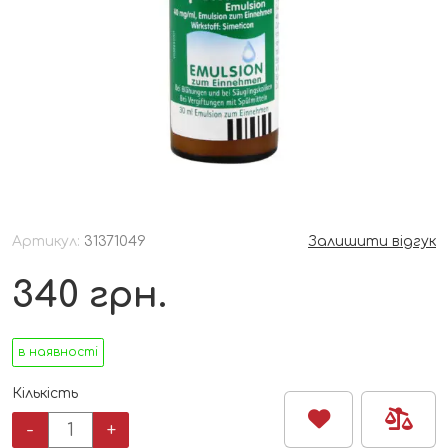
Артикул:
31371049
Залишити відгук
340
грн.
в наявності
Кількість
Каплі
-
+
від