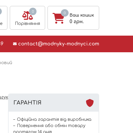
0
0
Ваш кошик
0
грн.
е
Порівняння
39
contact@modnyky-modnyci.com
ровий
дгук
ГАРАНТІЯ
Офіційна гарантія від виробника
Повернення або обмін товару
протягом 14 днів