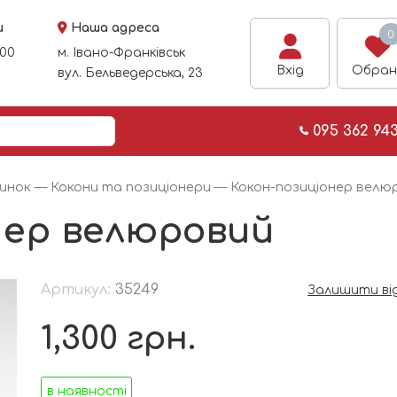
и
Наша адреса
0
:00
м. Івано-Франківськ
Вхід
Обран
вул. Бельведерська, 23
095 362 94
чинок
—
Кокони та позиціонери
— Кокон-позиціонер велю
нер велюровий
Артикул:
35249
Залишити ві
1,300
грн.
в наявності