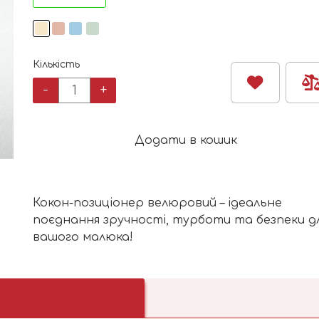
Кількість
Кокон-
-
+
позиціонер
велюровий
кількість
Додати в кошик
Кокон-позиціонер велюровий – ідеальне
поєднання зручності, турботи та безпеки д
вашого малюка!