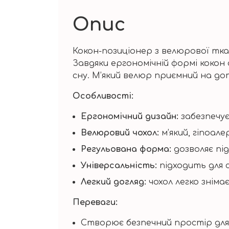
Опис
Кокон-позиціонер з велюрової тка
Завдяки ергономічній формі кокон
сну. М’який велюр приємний на до
Особливості:
Ергономічний дизайн:
забезпечує
Велюровий чохол:
м’який, гіпоал
Регульована форма:
дозволяє пі
Універсальність:
підходить для с
Легкий догляд:
чохол легко зніма
Переваги:
Створює безпечний простір для