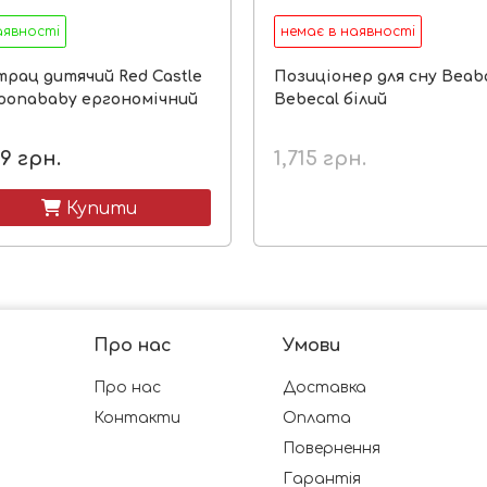
аявності
немає в наявності
рац дитячий Red Castle
Позиціонер для сну Beab
oonababy ергономічний
Bebecal білий
99
грн.
1,715
грн.
 Купити
Про нас
Умови
Про нас
Доставка
Контакти
Оплата
Повернення
Гарантія