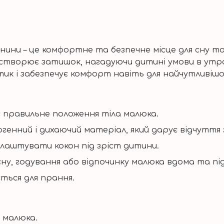
нини – це комфортне та безпечне місце для сну т
 створює затишок, нагадуючи дитині умови в утро
тик і забезпечує комфорт навіть для найчутливішої
 правильне положення тіла малюка.
ергенний і дихаючий матеріал, який дарує відчуття
длаштувати кокон під зріст дитини.
ну, годування або відпочинку малюка вдома та пі
ється для прання.
 малюка.