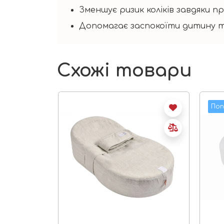
Зменшує ризик коліків завдяки 
Допомагає заспокоїти дитину т
Схожі товари
Поп