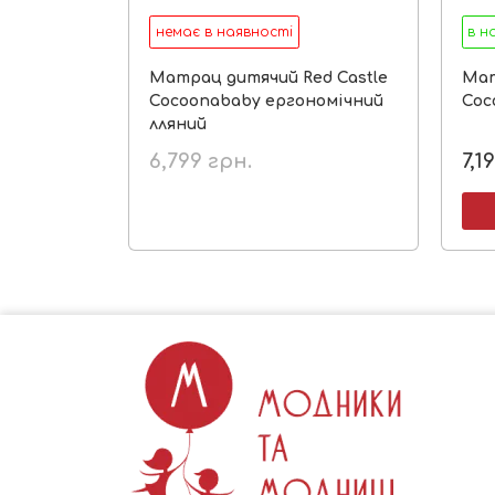
немає в наявності
в н
Матрац дитячий Red Castle
Мат
Cocoonababy ергономічний
Coc
лляний
6,799
грн.
7,1