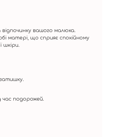
а відпочинку вашого малюка.
бі матері, що сприяє спокійному
 шкіри.
 затишку.
д час подорожей.