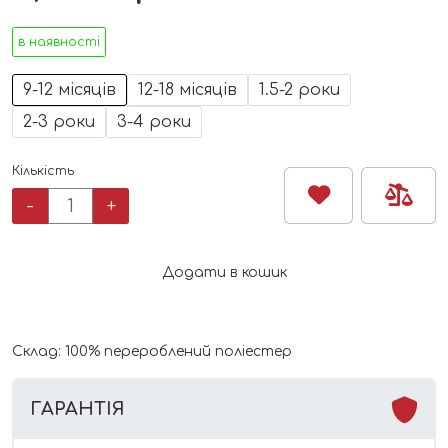
в наявності
9-12 місяців
12-18 місяців
1.5-2 роки
2-3 роки
3-4 роки
Кількість
Комбінезон
-
+
зимовий
H&M
floral
Додати в кошик
кількість
Склад: 100% перероблений поліестер
ГАРАНТІЯ