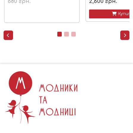
680
грн.
2,600
грн.
 Купит

