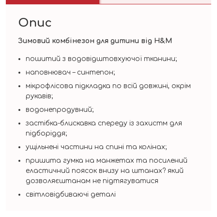
Опис
Зимовий комбінезон для дитини від H&M
пошитий з водовідштовхуючої тканини;
наповнювач – синтепон;
мікрофлісова підкладка по всій довжині, окрім
рукавів;
водонепродувний;
застібка-блискавка спереду із захистм для
підборіддя;
ущільнені частини на спині та колінах;
пришита гумка на манжетах та посилений
еластичний поясок внизу на штанах? який
дозволяєштанам не підтягуватися
світловідбиваючі деталі