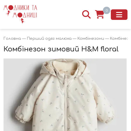
0
Головна
—
Перший одяг малюка
—
Комбінезони
— Комбінезо
Комбінезон зимовий H&M floral