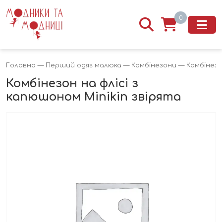
0
Головна
—
Перший одяг малюка
—
Комбінезони
— Комбінезон
Комбінезон на флісі з
капюшоном Minikin звірята