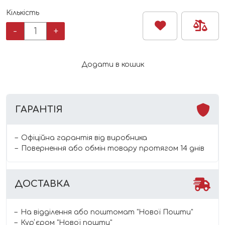
Кількість
Комбінезон
-
+
на
флісі
з
Додати в кошик
капюшоном
Minikin
звірята
кількість
ГАРАНТІЯ
Офіційна гарантія від виробника
Повернення або обмін товару протягом 14 днів
ДОСТАВКА
На відділення або поштомат "Нової Пошти"
Курʼєром "Нової пошти"