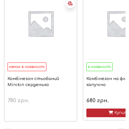
немає в наявності
в наявності
Комбінезон стьобаний
Комбінезон на фліс
Minikin серденько
капучіно
780
грн.
680
грн.
 Купит