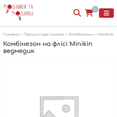
0
Головна
—
Перший одяг малюка
—
Комбінезони
— Комбінезон
Комбінезон на флісі Minikin
ведмедик