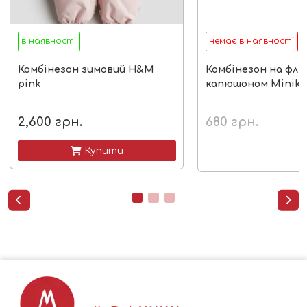
в наявності
немає в наявності
Комбінезон зимовий H&M
Комбінезон на фліс
pink
капюшоном Miniki
2,600
грн.
680
грн.
 Купити

