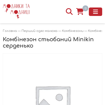
0
Головна
—
Перший одяг малюка
—
Комбінезони
— Комбінезо
Комбінезон стьобаний Minikin
серденько