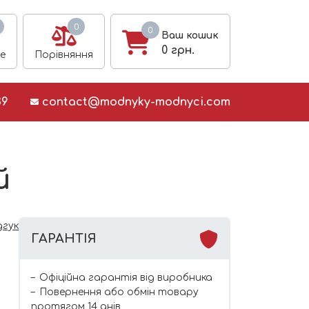
0
0
Ваш кошик
0
грн.
е
Порівняння
39
contact@modnyky-modnyci.com
й
дгук
ГАРАНТІЯ
Офіційна гарантія від виробника
Повернення або обмін товару
протягом 14 днів