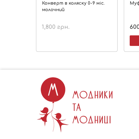
Конверт в коляску 0-9 міс.
Муф
молочний
1,800
грн.
60