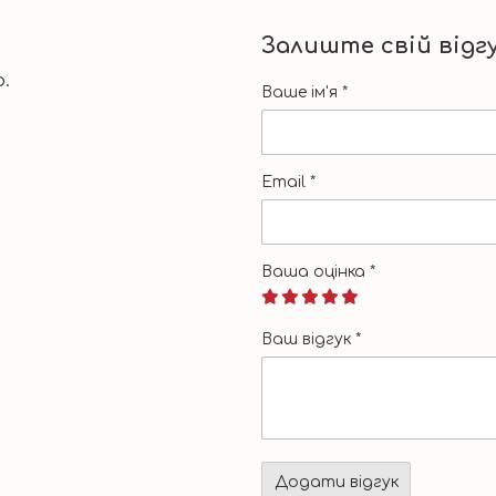
Залиште свій відг
.
Ваше ім'я
*
Email
*
Ваша оцінка
*
Ваш відгук
*