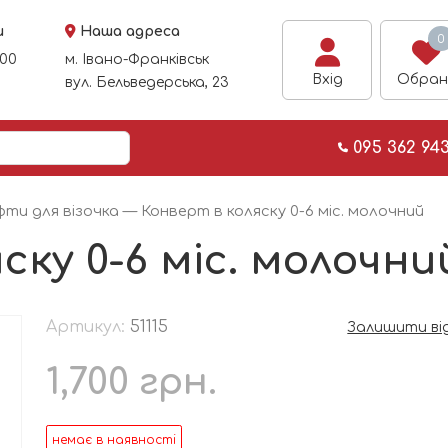
и
Наша адреса
0
:00
м. Івано-Франківськ
Вхід
Обран
вул. Бельведерська, 23
095 362 94
ти для візочка
— Конверт в коляску 0-6 міс. молочний
ску 0-6 міс. молочни
Артикул:
51115
Залишити ві
1,700
грн.
немає в наявності