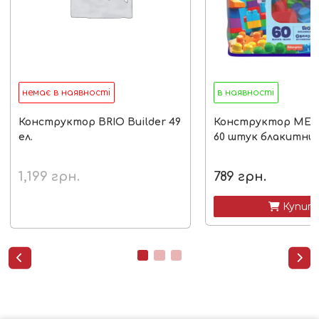
немає в наявності
в наявності
Конструктор BRIO Builder 49
Конструктор MEG
ел.
60 штук блакитни
1,199
грн.
789
грн.
 Купит

