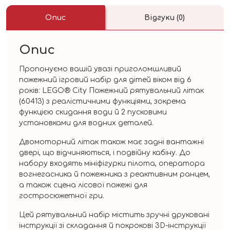
Опис
Відгуки (0)
Опис
Пропонуємо вашій увазі приголомшливий
пожежний ігровий набір для дітей віком від 6
років: LEGO® City Пожежний рятувальний літак
(60413) з реалістичними функціями, зокрема
функцією скидання води й 2 пусковими
установками для водних деталей.
Двомоторний літак також має задні вантажні
двері, що відчиняються, і подвійну кабіну. До
набору входять мініфігурки пілота, оператора
вогнегасника й пожежника з реактивним ранцем,
а також сцена лісової пожежі для
гостросюжетної гри.
Цей рятувальний набір містить зручні друковані
інструкції зі складання й покрокові 3D-інструкції