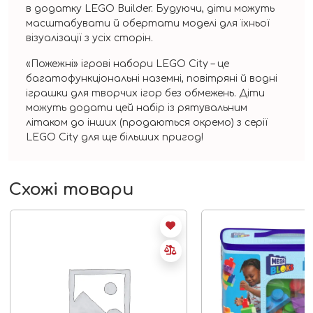
в додатку LEGO Builder. Будуючи, діти можуть
масштабувати й обертати моделі для їхньої
візуалізації з усіх сторін.
«Пожежні» ігрові набори LEGO City – це
багатофункціональні наземні, повітряні й водні
іграшки для творчих ігор без обмежень. Діти
можуть додати цей набір із рятувальним
літаком до інших (продаються окремо) з серії
LEGO City для ще більших пригод!
Схожі товари