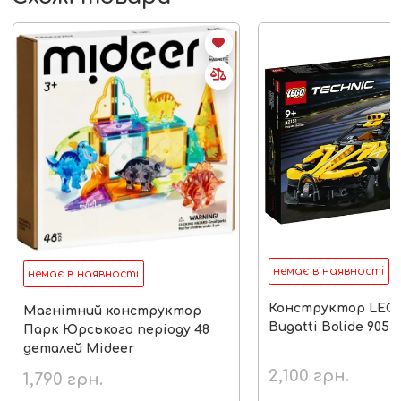
немає в наявності
немає в наявності
Конструктор LEGO
Магнітний конструктор
Bugatti Bolide 905
Парк Юрського періоду 48
деталей Mideer
2,100
грн.
1,790
грн.