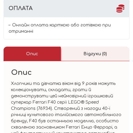
ОПЛАТА
Онлайн оплата карткою або готівкою при
отриманні
Опис
Відгуки (0)
Опис
Хлопчики та дівчатка віком від 9 років можуть
колекціонувати, складати, грати й
демонструвати цей неймовірний іграшковий
суперкар Ferrari F40 серії LEGO® Speed
Champions (76934). Створений з нагоди 40-ї
річниці культового італійського автомобільного
бренду, F40 був останньою моделлю, особисто
схваленою засновником Ferrari Енцо Феррарі, а