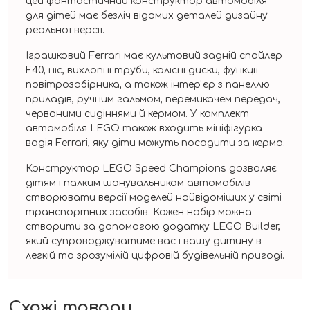
цей фантастичний конструктор автомобіля
для дітей має безліч відомих деталей дизайну
реальної версії.
Іграшковий Ferrari має культовий задній спойлер
F40, ніс, вихлопні труби, колісні диски, функції
повітрозабірника, а також інтерʼєр з панеллю
приладів, ручним гальмом, перемикачем передач,
червоними сидіннями й кермом. У комплект
автомобіля LEGO також входить мініфігурка
водія Ferrari, яку діти можуть посадити за кермо.
Конструктор LEGO Speed Champions дозволяє
дітям і палким шанувальникам автомобілів
створювати версії моделей найвідоміших у світі
транспортних засобів. Кожен набір можна
створити за допомогою додатку LEGO Builder,
який супроводжуватиме вас і вашу дитину в
легкій та зрозумілій цифровій будівельній пригоді.
Схожі товари