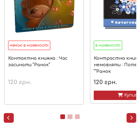
немає в наявності
в наявності
Контактна книжка : Час
Контрастна книжк
засинати “Ранок”
немовляти : Потя
“”Ранок
120
грн.
120
грн.
 Купит

