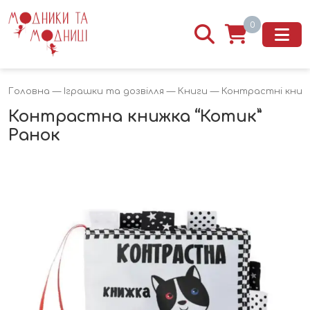
0
Головна
—
Іграшки та дозвілля
—
Книги
—
Контрастні книг
Контрастна книжка “Котик”
Ранок