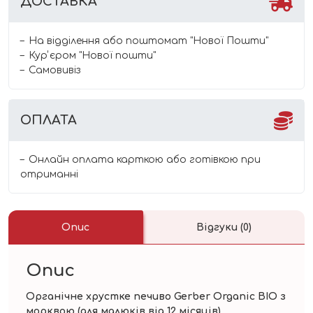
ДОСТАВКА
На відділення або поштомат "Нової Пошти"
Курʼєром "Нової пошти"
Самовивіз
ОПЛАТА
Онлайн оплата карткою або готівкою при
отриманні
Опис
Відгуки (0)
Опис
Органічне хрустке печиво Gerber Organic BIO з
морквою (для малюків від 12 місяців)