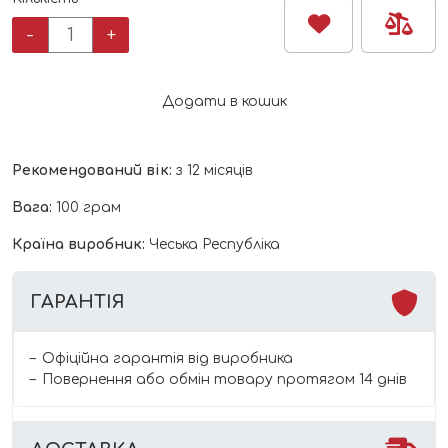
Крекер
-
+
Gerber
organic
з
Додати в кошик
морквою
кількість
Рекомендований вік:
з 12 місяців
Вага:
100 грам
Країна виробник:
Чеська Республіка
ГАРАНТІЯ
Офіційна гарантія від виробника
Повернення або обмін товару протягом 14 днів