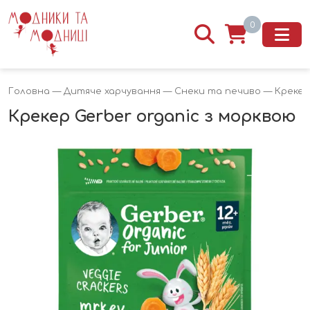
0
Головна
—
Дитяче харчування
—
Снеки та печиво
— Крекер 
Крекер Gerber organic з морквою