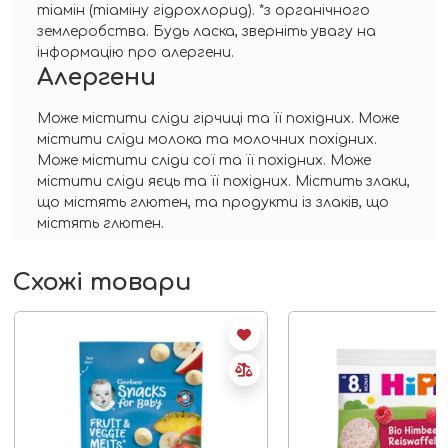
тіамін (тіаміну гідрохлорид). *з органічного
землеробства. Будь ласка, зверніть увагу на
інформацію про алергени.
Алергени
Може містити сліди гірчиці та її похідних. Може
містити сліди молока та молочних похідних.
Може містити сліди сої та її похідних. Може
містити сліди яєць та її похідних. Містить злаки,
що містять глютен, та продукти із злаків, що
містять глютен.
Схожі товари