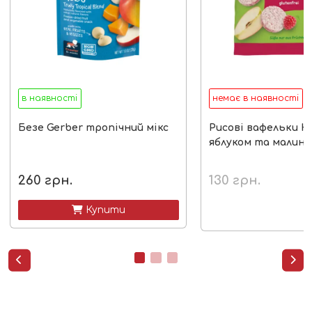
в наявності
немає в наявності
Безе Gerber тропічний мікс
Рисові вафельки Hi
яблуком та малин
260
грн.
130
грн.
 Купити

