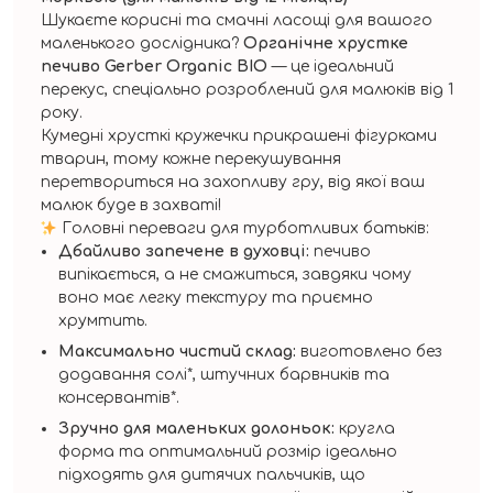
Шукаєте корисні та смачні ласощі для вашого
маленького дослідника?
Органічне хрустке
печиво Gerber Organic BIO
— це ідеальний
перекус, спеціально розроблений для малюків від 1
року.
Кумедні хрусткі кружечки прикрашені фігурками
тварин, тому кожне перекушування
перетвориться на захопливу гру, від якої ваш
малюк буде в захваті!
Головні переваги для турботливих батьків:
Дбайливо запечене в духовці:
печиво
випікається, а не смажиться, завдяки чому
воно має легку текстуру та приємно
хрумтить.
Максимально чистий склад:
виготовлено без
додавання солі*, штучних барвників та
консервантів*.
Зручно для маленьких долоньок:
кругла
форма та оптимальний розмір ідеально
підходять для дитячих пальчиків, що