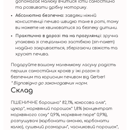
допомагає малюку вчитися їсти самостійно
та розвивати дрібну моторику.
Абсолютно безпечно:
завдяки ніжній
консистенції печиво швидко тане в роті, тому
ви можете не хвилюватися за безпеку дитини.
Практично в дорозі та на прогулянці:
зручна
упаковка зі спеціальною застібкою (зіп-пакет)
надійно закривається, зберігаючи свіжість та
хрускіт печива.
Подаруйте вашому маленькому ласуну радість
перших самостійних кроків у їжі разом із
безпечним та корисним печивом від Gerber!
* Відповідно до законодавчих норм.
Склад
ПШЕНИЧНЕ борошно* 82,1%, кокосова олія*,
цукор*, морквяний порошок* 1,8% (концентрат
морквяного соку* 0,9%, морквяне пюре* 0,9%),
розпушувачі (карбонати амонію, карбонати
калію), сушений розмарин*, часниковий порошок*,