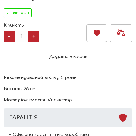
в наявності
Кількість
Лялька
-
+
Disney
Попелюшка
кількість
Додати в кошик
Рекомендований вік:
від 3 років
Висота:
26 см.
Матеріал:
пластик/поліестр
ГАРАНТІЯ
Офіційна гарантія від виробника