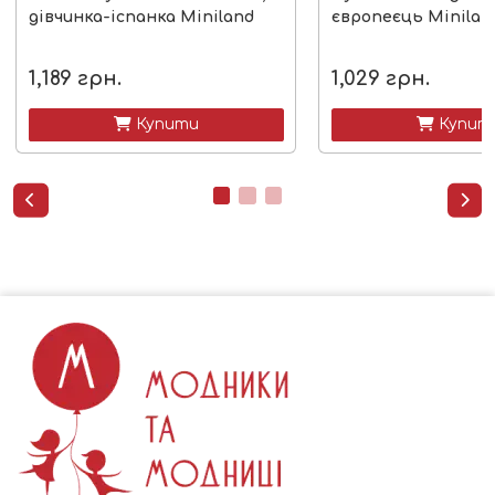
дівчинка-іспанка Miniland
європеєць Minilan
1,189
грн.
1,029
грн.
 Купити
 Купит

