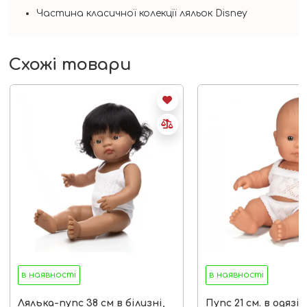
Частина класичної колекції ляльок Disney
Схожі товари
в наявності
в наявності
Лялька-пупс 38 см в білизні,
Пупс 21 см. в одязі,