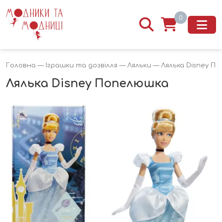
0
Головна
—
Іграшки та дозвілля
—
Ляльки
— Лялька Disney П
Лялька Disney Попелюшка