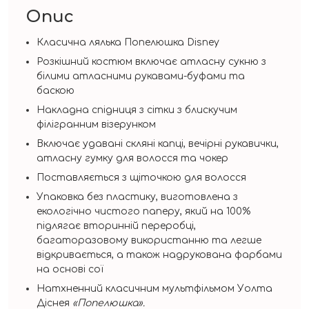
Опис
Класична лялька Попелюшка Disney
Розкішний костюм включає атласну сукню з
білими атласними рукавами-буфами та
баскою
Накладна спідниця з сітки з блискучим
філігранним візерунком
Включає удавані скляні капці, вечірні рукавички,
атласну гумку для волосся та чокер
Поставляється з щіточкою для волосся
Упаковка без пластику, виготовлена ​​з
екологічно чистого паперу, який на 100%
підлягає вторинній переробці,
багаторазовому використанню та легше
відкривається, а також надрукована фарбами
на основі сої
Натхненний класичним мультфільмом Уолта
Діснея
«Попелюшка».