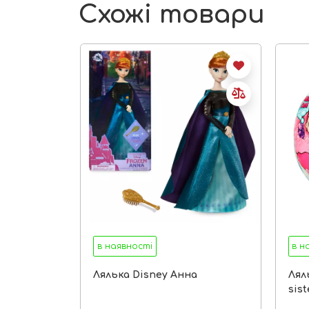
Схожі товари
в наявності
в н
Лялька Disney Анна
Ляль
sist