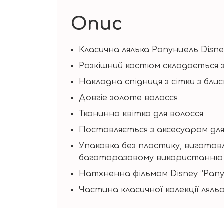
Опис
Класична лялька Рапунцель Disne
Розкішний костюм складається з 
Накладна спідниця з сітки з бли
Довгіе золоте волосся
Тканинна квітка для волосся
Поставляється з аксесуаром для
Упаковка без пластику, виготовле
багаторазовому використанню т
Натхненна фільмом Disney “Рапу
Частина класичної колекції ляльо