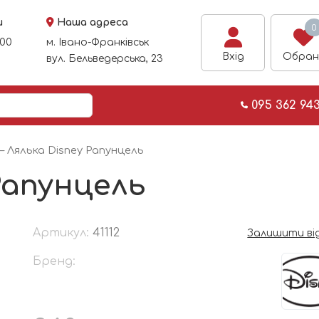
и
Наша адреса
0
:00
м. Івано-Франківськ
Вхід
Обран
вул. Бельведерська, 23
095 362 94
 Лялька Disney Рапунцель
Рапунцель
Артикул:
41112
Залишити ві
Бренд: