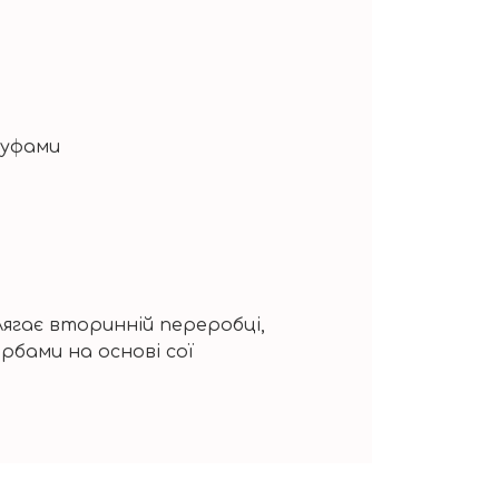
буфами
длягає вторинній переробці,
бами на основі сої