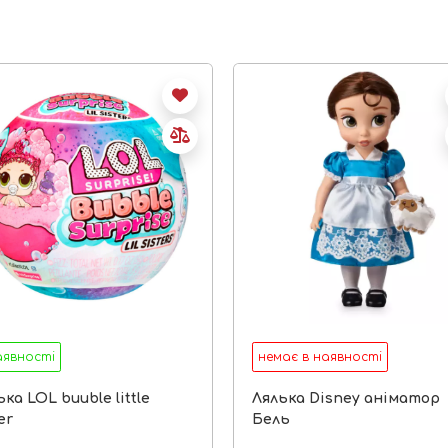
аявності
немає в наявності
ка LOL buuble little
Лялька Disney аніматор
er
Бель