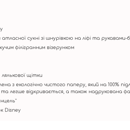
y
атласної сукні зі шнурівкою на ліфі та рукавами-
скучим філігранним візерунком
 лялькової щітки
на ​​з екологічно чистого паперу, який на 100% пі
а легше відкривається, а також надрукована фар
нцель”
к Disney