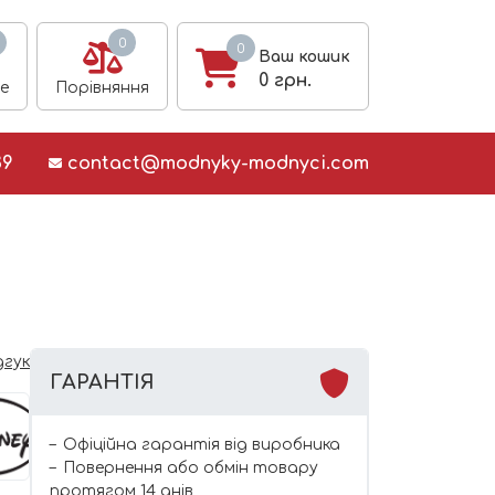
0
0
Ваш кошик
0
грн.
е
Порівняння
39
contact@modnyky-modnyci.com
дгук
ГАРАНТІЯ
Офіційна гарантія від виробника
Повернення або обмін товару
протягом 14 днів