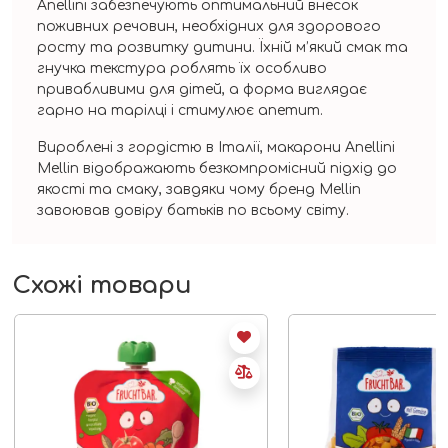
Anellini забезпечують оптимальний внесок
поживних речовин, необхідних для здорового
росту та розвитку дитини. Їхній м’який смак та
гнучка текстура роблять їх особливо
привабливими для дітей, а форма виглядає
гарно на тарілці і стимулює апетит.
Вироблені з гордістю в Італії, макарони Anellini
Mellin відображають безкомпромісний підхід до
якості та смаку, завдяки чому бренд Mellin
завоював довіру батьків по всьому світу.
Схожі товари