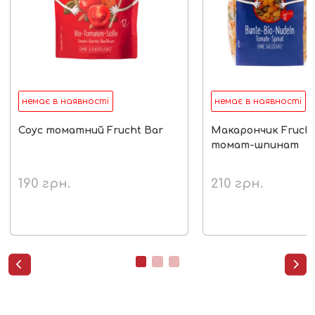
немає в наявності
немає в наявності
Соус томатний Frucht Bar
Макарончик Frucht
томат-шпинат
190
грн.
210
грн.

