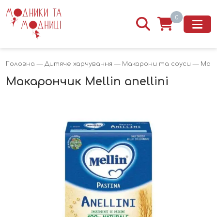
0
Головна
—
Дитяче харчування
—
Макарони та соуси
— Макар
Макарончик Mellin anellini