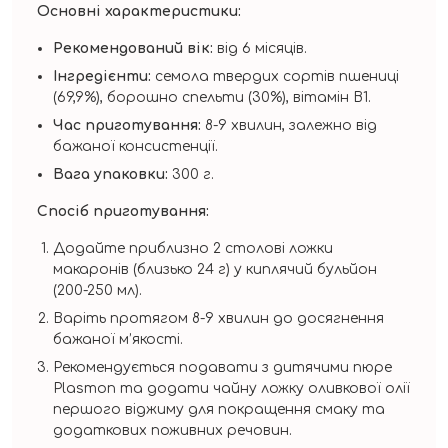
Основні характеристики:
Рекомендований вік:
від 6 місяців.
Інгредієнти:
семола твердих сортів пшениці
(69,9%), борошно спельти (30%), вітамін B1.
Час приготування:
8-9 хвилин, залежно від
бажаної консистенції.
Вага упаковки:
300 г.
Спосіб приготування:
Додайте приблизно 2 столові ложки
макаронів (близько 24 г) у киплячий бульйон
(200-250 мл).
Варіть протягом 8-9 хвилин до досягнення
бажаної м’якості.
Рекомендується подавати з дитячими пюре
Plasmon та додати чайну ложку оливкової олії
першого віджиму для покращення смаку та
додаткових поживних речовин.