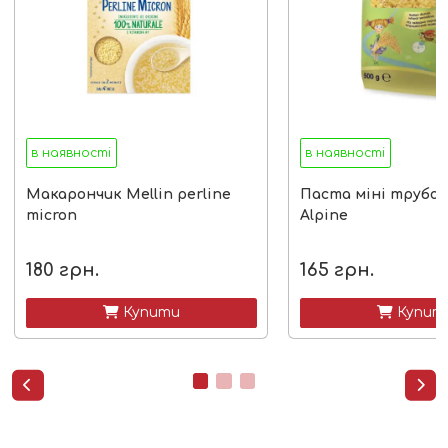
в наявності
в наявності
Макарончик Mellin perline
Паста міні трубоч
micron
Alpine
180
грн.
165
грн.
 Купити
 Купит

