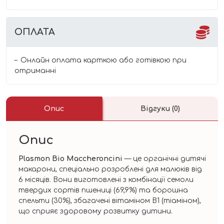
ОПЛАТА
Онлайн оплата карткою або готівкою при
отриманні
Опис
Відгуки (0)
Опис
Plasmon Bio Maccheroncini
— це органічні дитячі
макарони, спеціально розроблені для малюків від
6 місяців. Вони виготовлені з комбінації семоли
твердих сортів пшениці (69,9%) та борошна
спельти (30%), збагачені вітаміном B1 (тіаміном),
що сприяє здоровому розвитку дитини.