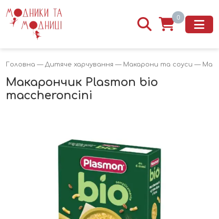
0
Головна
—
Дитяче харчування
—
Макарони та соуси
— Мака
Макарончик Plasmon bio
maccheroncini