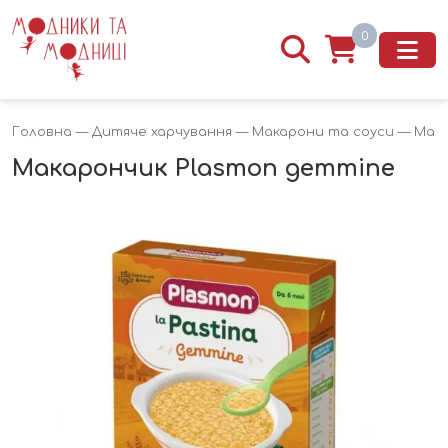
0
Головна
—
Дитяче харчування
—
Макарони та соуси
— Мака
Макарончик Plasmon gemmine